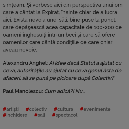
simţeam. Şi vorbesc aici din perspectiva unui om
care a cântat la Expirat, înainte chiar de a lucra
aici. Exista nevoia unei săli, bine puse la punct,
care depăşească acea capacitate de 100-200 de
oameni înghesuiţi într-un beci şi care să ofere
oamenilor care cântă condiţiile de care chiar
aveau nevoie.
Alexandru Anghel:
Ai idee dacă Statul a ajutat cu
ceva, autorităţile au ajutat cu ceva genul ăsta de
afaceri, să se pună pe picioare după Colectiv?
Paul Manolescu:
Cum adică?! Nu…
artiști
colectiv
cultura
evenimente
inchidere
sali
spectacol