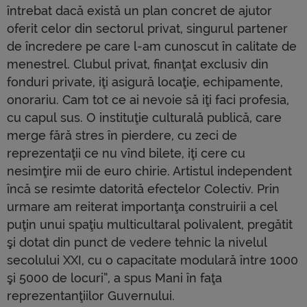
întrebat dacă există un plan concret de ajutor
oferit celor din sectorul privat, singurul partener
de încredere pe care l-am cunoscut în calitate de
menestrel. Clubul privat, finanţat exclusiv din
fonduri private, iţi asigură locaţie, echipamente,
onorariu. Cam tot ce ai nevoie să iţi faci profesia,
cu capul sus. O instituţie culturală publică, care
merge fără stres în pierdere, cu zeci de
reprezentaţii ce nu vînd bilete, iţi cere cu
nesimţire mii de euro chirie. Artistul independent
încă se resimte datorită efectelor Colectiv. Prin
urmare am reiterat importanţa construirii a cel
puţin unui spaţiu multicultaral polivalent, pregătit
şi dotat din punct de vedere tehnic la nivelul
secolului XXI, cu o capacitate modulară între 1000
şi 5000 de locuri”, a spus Mani în faţa
reprezentanţiilor Guvernului.