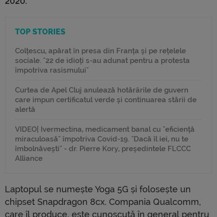
2020.
TOP STORIES
Colțescu, apărat în presa din Franța și pe rețelele
sociale. "22 de idioți s-au adunat pentru a protesta
împotriva rasismului"
Curtea de Apel Cluj anulează hotărârile de guvern
care impun certificatul verde și continuarea stării de
alertă
VIDEO| Ivermectina, medicament banal cu "eficiență
miraculoasă" împotriva Covid-19. "Dacă îl iei, nu te
îmbolnăvești" - dr. Pierre Kory, președintele FLCCC
Alliance
Laptopul se numește Yoga 5G și folosește un
chipset Snapdragon 8cx. Compania Qualcomm,
care îl produce, este cunoscută în general pentru