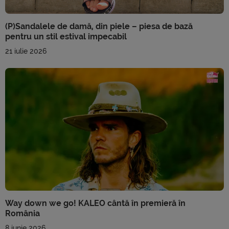
(P)Sandalele de damă, din piele – piesa de bază
pentru un stil estival impecabil
21 iulie 2026
Way down we go! KALEO cântă în premieră în
România
8 iunie 2026