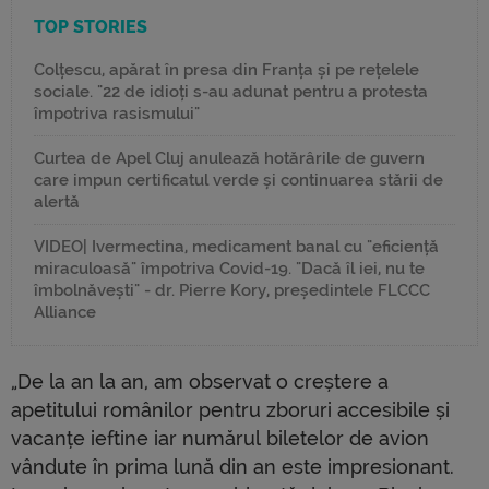
TOP STORIES
Colțescu, apărat în presa din Franța și pe rețelele
sociale. "22 de idioți s-au adunat pentru a protesta
împotriva rasismului"
Curtea de Apel Cluj anulează hotărârile de guvern
care impun certificatul verde și continuarea stării de
alertă
VIDEO| Ivermectina, medicament banal cu "eficiență
miraculoasă" împotriva Covid-19. "Dacă îl iei, nu te
îmbolnăvești" - dr. Pierre Kory, președintele FLCCC
Alliance
„De la an la an, am observat o creștere a
apetitului românilor pentru zboruri accesibile și
vacanțe ieftine iar numărul biletelor de avion
vândute în prima lună din an este impresionant.