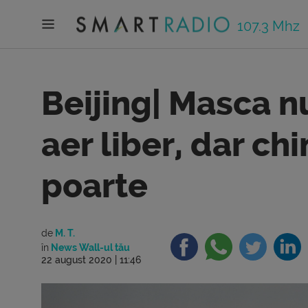
107.3 Mhz
Beijing| Masca nu
aer liber, dar ch
poarte
de
M. T.
în
News Wall-ul tău
22 august 2020 | 11:46