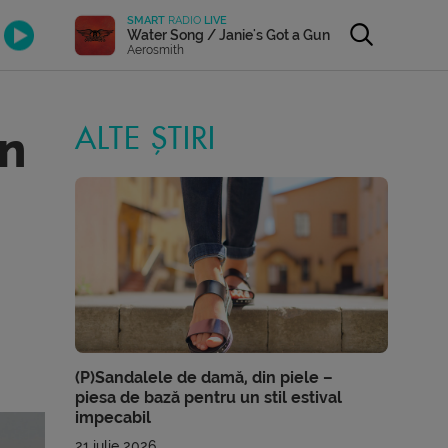
SMART
RADIO
LIVE
Water Song / Janie's Got a Gun
Aerosmith
în
ALTE ȘTIRI
(P)Sandalele de damă, din piele –
piesa de bază pentru un stil estival
impecabil
21 iulie 2026