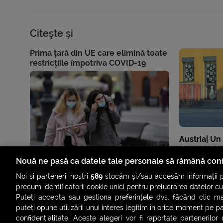
Citește și
Prima țară din UE care elimină toate
restricțiile împotriva COVID-19
Austria| Un
să susțină u
la -1°C, pe
Nouă ne pasă ca datele tale personale să rămână conf
Noi și partenerii noștri
589
stocăm și/sau accesăm informații pe
precum identificatorii cookie unici pentru prelucrarea datelor c
Puteți accepta sau gestiona preferințele dvs. făcând clic ma
puteți opune utilizării unui interes legitim în orice moment pe p
confidențialitate. Aceste alegeri vor fi raportate partenerilor