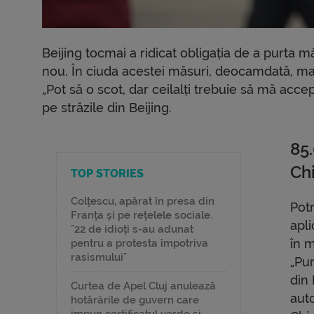
Beijing tocmai a ridicat obligația de a purta mă
nou. În ciuda acestei măsuri, deocamdată, majo
„Pot să o scot, dar ceilalți trebuie să mă acc
pe străzile din Beijing.
85
Ch
TOP STORIES
Colțescu, apărat în presa din
Potr
Franța și pe rețelele sociale.
apli
"22 de idioți s-au adunat
în m
pentru a protesta împotriva
rasismului"
„Pu
din 
Curtea de Apel Cluj anulează
aut
hotărârile de guvern care