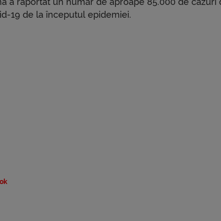
na a raportat un număr de aproape 85.000 de cazuri
id-19 de la începutul epidemiei.
ok