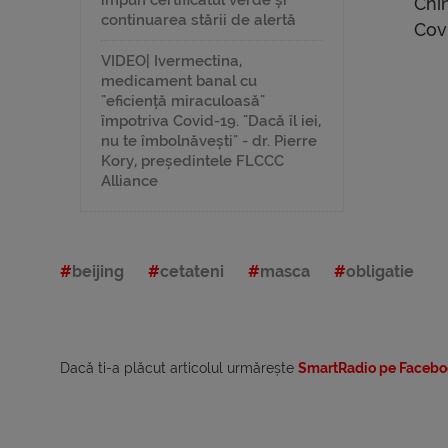
impun certificatul verde și
Chi
continuarea stării de alertă
Cov
VIDEO| Ivermectina,
medicament banal cu
"eficiență miraculoasă"
împotriva Covid-19. "Dacă îl iei,
nu te îmbolnăvești" - dr. Pierre
Kory, președintele FLCCC
Alliance
beijing
cetateni
masca
obligatie
Dacă ti-a plăcut articolul urmărește
SmartRadio pe Facebo