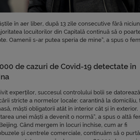
știle în aer liber, după 13 zile consecutive fără niciu
ritatea locuitorilor din Capitală continuă să o poarte
epte. Oamenii s-ar putea speria de mine”, a spus o fe
.000 de cazuri de Covid-19 detectate în
ina
ivit experților, succesul controlului bolii se datoreaz
cării stricte a normelor locale: carantină la domiciliu,
asă, măști obligatorii atât în interior cât și în exterior.
rtarea unei măști a devenit o normă”, a spus o altă f
Beijing. Când mergem în locuri închise, cum ar fi
obuzele și centrele comerciale, continuăm să o purtă