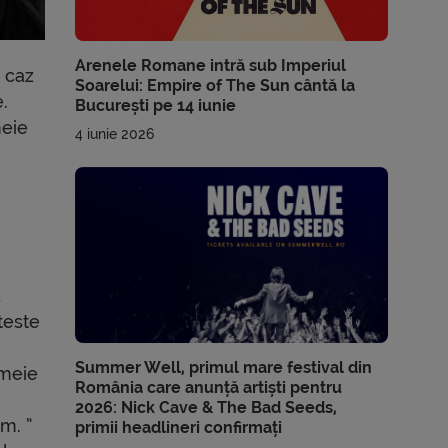
Arenele Romane intră sub Imperiul
n caz
Soarelui: Empire of The Sun cântă la
.
București pe 14 iunie
meie
4 iunie 2026
ă
 teste
Summer Well, primul mare festival din
emeie
România care anunță artiști pentru
2026: Nick Cave & The Bad Seeds,
m. ”
primii headlineri confirmați