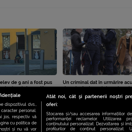
 elev de 9 ani a fost pus
Un criminal dat în urmărire a
n test scris în aer liber,
de ani a fost arestat pentru că
ntru că nu avea mască
purta mască
idențiale
Atât noi, cât și partenerii noștri p
oferi:
 dispozitivul dvs.,
u caracter personal.
Stocarea și/sau accesarea informațiilor de
i jos, respectiv vă
performanței reclamelor. Utilizarea pro
agina cu politica de
conținutului personalizat. Dezvoltarea și îmb
profilurilor de conținut personalizat. Ut
 noștri și nu vă vor