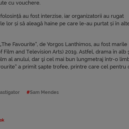
lute cu vouchere.
losință au fost interzise, iar organizatorii au rugat
e lor și să aleagă haine pe care le-au purtat și în alt
„The Favourite”, de Yorgos Lanthimos, au fost marile
 Film and Television Arts) 2019. Astfel, drama în alb ş
m al anului, dar şi cel mai bun lungmetraj într-o lim
ourite” a primit șapte trofee, printre care cel pentru
astigator
Sam Mendes
ok