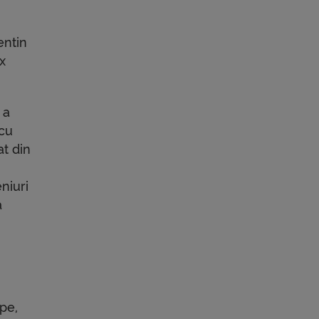
entin
x
 a
 cu
at din
niuri
a
pe,