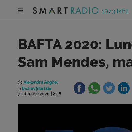
107.3 Mhz
BAFTA 2020: Lun
Sam Mendes, mar
de
Alexandru Anghel
în
Distracțiile tale
3 februarie 2020 | 8:46