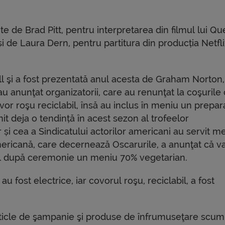
e de Brad Pitt, pentru interpretarea din filmul lui Qu
 de Laura Dern, pentru partitura din producția Netfli
ll şi a fost prezentată anul acesta de Graham Norton,
 anunţat organizatorii, care au renunţat la coşurile
vor roşu reciclabil, însă au inclus în meniu un prepar
t deja o tendință în acest sezon al trofeelor
 și cea a Sindicatului actorilor americani au servit me
mericană, care decernează Oscarurile, a anunţat că v
nal după ceremonie un meniu 70% vegetarian.
 fost electrice, iar covorul roşu, reciclabil, a fost
sticle de şampanie şi produse de înfrumuseţare scum