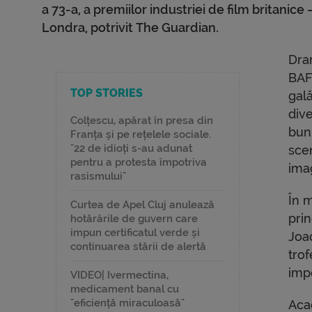
a 73-a, a premiilor industriei de film britanic
Londra, potrivit The Guardian.
Dra
BAFT
TOP STORIES
gală
dive
Colțescu, apărat în presa din
bun
Franța și pe rețelele sociale.
"22 de idioți s-au adunat
sce
pentru a protesta împotriva
ima
rasismului"
În 
Curtea de Apel Cluj anulează
prin
hotărârile de guvern care
impun certificatul verde și
Joaq
continuarea stării de alertă
tro
imp
VIDEO| Ivermectina,
medicament banal cu
"eficiență miraculoasă"
Aca