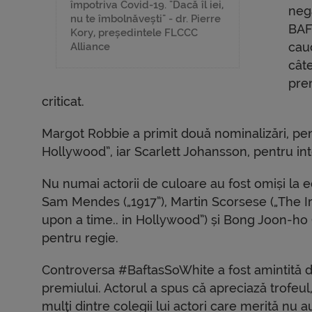
împotriva Covid-19. "Dacă îl iei,
neg
nu te îmbolnăvești" - dr. Pierre
BAFT
Kory, președintele FLCCC
cau
Alliance
cât
pre
criticat.
Margot Robbie a primit două nominalizări, pen
Hollywood”, iar Scarlett Johansson, pentru inte
Nu numai actorii de culoare au fost omiși la ed
Sam Mendes („1917”), Martin Scorsese („The Iri
upon a time.. in Hollywood”) și Bong Joon-ho 
pentru regie.
Controversa #BaftasSoWhite a fost amintită d
premiului. Actorul a spus că apreciază trofeul
mulţi dintre colegii lui actori care merită nu 