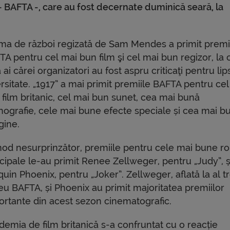
e – BAFTA -, care au fost decernate duminică seară, la
ma de război regizată de Sam Mendes a primit premi
A pentru cel mai bun film şi cel mai bun regizor, la 
 ai cărei organizatori au fost aspru criticaţi pentru li
rsitate. „1917” a mai primit premiile BAFTA pentru ce
 film britanic, cel mai bun sunet, cea mai bună
nografie, cele mai bune efecte speciale și cea mai b
gine.
mod nesurprinzător, premiile pentru cele mai bune ro
cipale le-au primit Renee Zellweger, pentru „Judy”, ș
uin Phoenix, pentru „Joker”. Zellweger, aflată la al tr
feu BAFTA, și Phoenix au primit majoritatea premiilor
ortante din acest sezon cinematografic.
demia de film britanică s-a confruntat cu o reacție