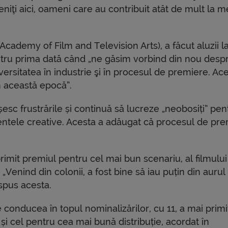
iţi aici, oameni care au contribuit atât de mult la m
 Academy of Film and Television Arts), a făcut aluzii l
tru prima dată când „ne găsim vorbind din nou desp
ersitatea în industrie şi în procesul de premiere. Ac
în această epocă”.
șesc frustrările și continuă să lucreze „neobosiți” pen
alentele creative. Acesta a adăugat că procesul de pr
rimit premiul pentru cel mai bun scenariu, al filmului
 „Venind din colonii, a fost bine să iau puțin din aurul
 spus acesta.
e conducea în topul nominalizărilor, cu 11, a mai primi
 cel pentru cea mai bună distribuție, acordat în