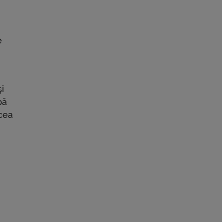
e
i
bă
 cea