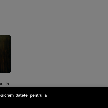
e… in
relucrăm datele pentru a