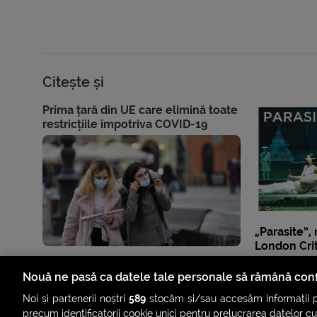
Citește și
Prima țară din UE care elimină toate
restricțiile împotriva COVID-19
„Parasite”,
London Crit
Nouă ne pasă ca datele tale personale să rămână conf
Noi și partenerii noștri
589
stocăm și/sau accesăm informații pe
precum identificatorii cookie unici pentru prelucrarea datelor c