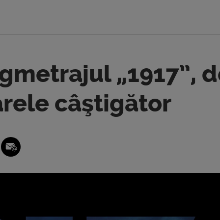
gmetrajul „1917”, d
ele câştigător