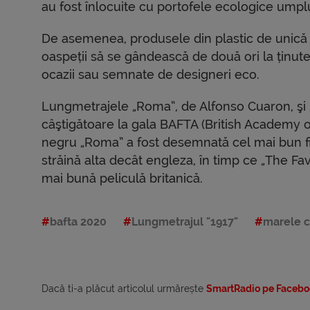
au fost înlocuite cu portofele ecologice ump
De asemenea, produsele din plastic de unică fo
oaspeții să se gândească de două ori la ținutel
ocazii sau semnate de designeri eco.
Lungmetrajele „Roma”, de Alfonso Cuaron, şi 
câştigătoare la gala BAFTA (British Academy of
negru „Roma” a fost desemnată cel mai bun fil
străină alta decât engleza, în timp ce „The Fav
mai bună peliculă britanică.
bafta 2020
Lungmetrajul "1917"
marele c
Dacă ti-a plăcut articolul urmărește
SmartRadio pe Facebo