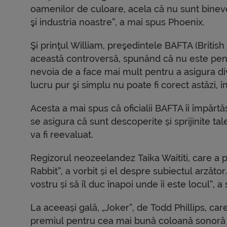
oamenilor de culoare, acela că nu sunt bineven
şi industria noastre”, a mai spus Phoenix.
Şi prinţul William, preşedintele BAFTA (British
această controversă, spunând că nu este pen
nevoia de a face mai mult pentru a asigura div
lucru pur şi simplu nu poate fi corect astăzi, 
Acesta a mai spus că oficialii BAFTA îi împărtă
se asigura că sunt descoperite și sprijinite t
va fi reevaluat.
Regizorul neozeelandez Taika Waititi, care a p
Rabbit”, a vorbit și el despre subiectul arzător.
vostru și să îl duc înapoi unde îi este locul”, a
La aceeași gală, „Joker”, de Todd Phillips, car
premiul pentru cea mai bună coloană sonoră și