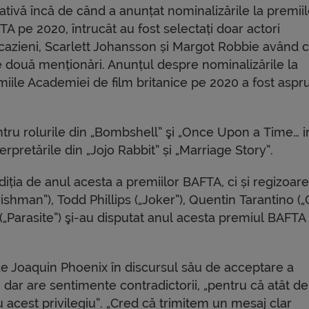
ativă încă de când a anunțat nominalizările la premii
A pe 2020, întrucât au fost selectați doar actori
cazieni, Scarlett Johansson și Margot Robbie având c
e două menționări. Anunțul despre nominalizările la
miile Academiei de film britanice pe 2020 a fost aspr
tru rolurile din „Bombshell” şi „Once Upon a Time… i
rpretările din „Jojo Rabbit” și „Marriage Story”.
iția de anul acesta a premiilor BAFTA, ci și regizoare
shman”), Todd Phillips („Joker”), Quentin Tarantino (
(„Parasite”) şi-au disputat anul acesta premiul BAFTA
e Joaquin Phoenix în discursul său de acceptare a
, dar are sentimente contradictorii, „pentru că atât de
au acest privilegiu”. „Cred că trimitem un mesaj clar