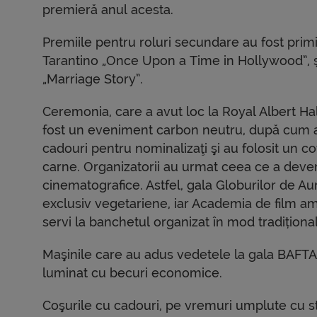
premieră anul acesta.
Premiile pentru roluri secundare au fost primit
Tarantino „Once Upon a Time in Hollywood”, și
„Marriage Story”.
Ceremonia, care a avut loc la Royal Albert Ha
fost un eveniment carbon neutru, după cum au
cadouri pentru nominalizaţi şi au folosit un co
carne. Organizatorii au urmat ceea ce a deveni
cinematografice. Astfel, gala Globurilor de Aur
exclusiv vegetariene, iar Academia de film a
servi la banchetul organizat în mod tradițio
Maşinile care au adus vedetele la gala BAFTA au
luminat cu becuri economice.
Coşurile cu cadouri, pe vremuri umplute cu 