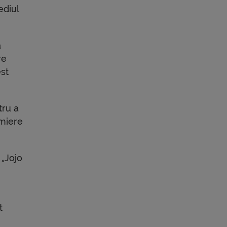
ediul
a
re
est
tru a
emiere
 „Jojo
t