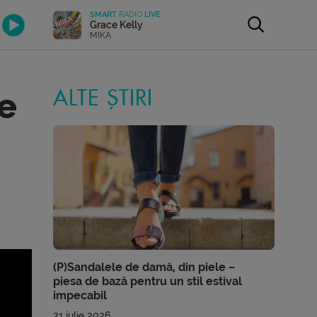
SMART
RADIO
LIVE
Grace Kelly
MIKA
e
ALTE ȘTIRI
(P)Sandalele de damă, din piele –
piesa de bază pentru un stil estival
impecabil
21 iulie 2026