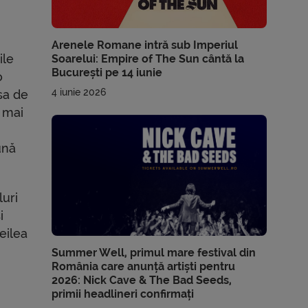
Arenele Romane intră sub Imperiul
ile
Soarelui: Empire of The Sun cântă la
București pe 14 iunie
o
4 iunie 2026
psa de
l mai
ună
luri
i
eilea
Summer Well, primul mare festival din
România care anunță artiști pentru
2026: Nick Cave & The Bad Seeds,
primii headlineri confirmați