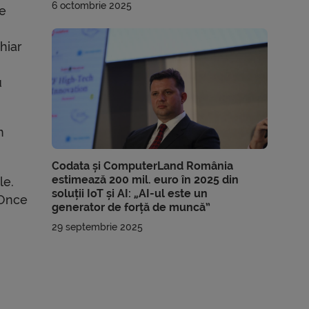
6 octombrie 2025
le
hiar
u
n
Codata și ComputerLand România
estimează 200 mil. euro în 2025 din
le.
soluții IoT și AI: „AI-ul este un
„Once
generator de forță de muncă”
29 septembrie 2025