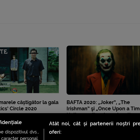
 marele câștigător la gala
BAFTA 2020: „Joker”, „The
ics’ Circle 2020
Irishman” şi „Once Upon a Tim
Hollywood”, cele mai multe
nominalizări
idențiale
Atât noi, cât și partenerii noștri p
oferi:
 dispozitivul dvs.,
u caracter personal.