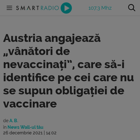
107.3 Mhz
Austria angajează
„vânători de
nevaccinați”, care să-i
identifice pe cei care nu
se supun obligației de
vaccinare
de
A. B.
în
News Wall-ul tău
26 decembrie 2021 | 14:02