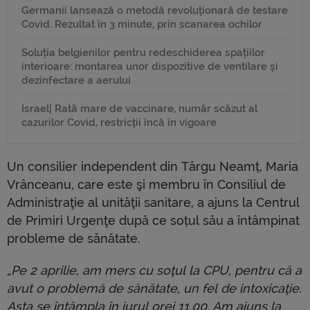
Germanii lansează o metodă revoluționară de testare
Covid. Rezultat în 3 minute, prin scanarea ochilor
Soluția belgienilor pentru redeschiderea spațiilor
interioare: montarea unor dispozitive de ventilare și
dezinfectare a aerului
Israel| Rată mare de vaccinare, număr scăzut al
cazurilor Covid, restricții încă în vigoare
Un consilier independent din Târgu Neamț, Maria
Vrânceanu, care este şi membru în Consiliul de
Administraţie al unităţii sanitare, a ajuns la Centrul
de Primiri Urgenţe după ce soțul său a întâmpinat
probleme de sănătate.
„Pe 2 aprilie, am mers cu soţul la CPU, pentru că a
avut o problemă de sănătate, un fel de intoxicaţie.
Asta se întâmpla în jurul orei 11.00. Am ajuns la