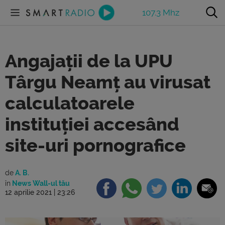
107.3 Mhz
Angajații de la UPU
Târgu Neamț au virusat
calculatoarele
instituției accesând
site-uri pornografice
de
A. B.
în
News Wall-ul tău
12 aprilie 2021 | 23:26