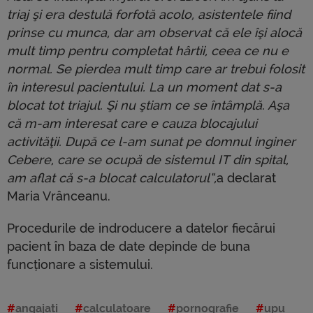
triaj şi era destulă forfotă acolo, asistentele fiind
prinse cu munca, dar am observat că ele îşi alocă
mult timp pentru completat hârtii, ceea ce nu e
normal. Se pierdea mult timp care ar trebui folosit
în interesul pacientului. La un moment dat s-a
blocat tot triajul. Şi nu ştiam ce se întâmplă. Aşa
că m-am interesat care e cauza blocajului
activităţii. După ce l-am sunat pe domnul inginer
Cebere, care se ocupă de sistemul IT din spital,
am aflat că s-a blocat calculatorul“,
a declarat
Maria Vrânceanu.
Procedurile de indroducere a datelor fiecărui
pacient în baza de date depinde de buna
funcționare a sistemului.
angajati
calculatoare
pornografie
upu