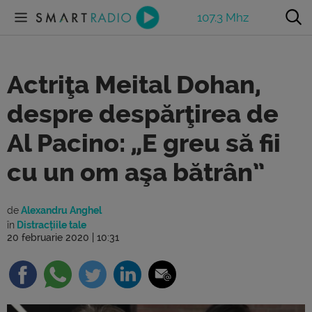
107.3 Mhz
Actriţa Meital Dohan,
despre despărţirea de
Al Pacino: „E greu să fii
cu un om aşa bătrân”
de
Alexandru Anghel
în
Distracțiile tale
20 februarie 2020 | 10:31