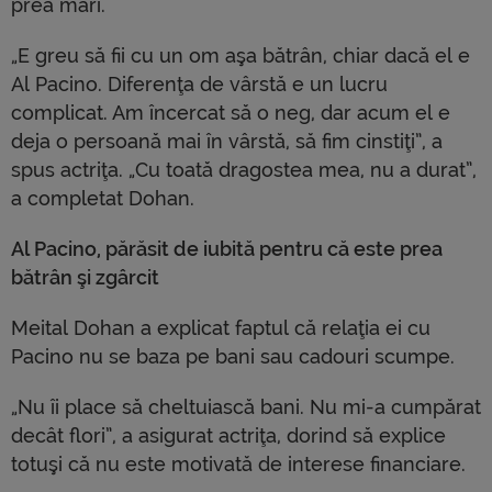
prea mari.
„E greu să fii cu un om aşa bătrân, chiar dacă el e
Al Pacino. Diferenţa de vârstă e un lucru
complicat. Am încercat să o neg, dar acum el e
deja o persoană mai în vârstă, să fim cinstiţi”, a
spus actriţa. „Cu toată dragostea mea, nu a durat”,
a completat Dohan.
Al Pacino, părăsit de iubită pentru că este prea
bătrân şi zgârcit
Meital Dohan a explicat faptul că relaţia ei cu
Pacino nu se baza pe bani sau cadouri scumpe.
„Nu îi place să cheltuiască bani. Nu mi-a cumpărat
decât flori”, a asigurat actriţa, dorind să explice
totuşi că nu este motivată de interese financiare.