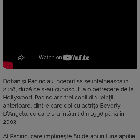
Dohan şi Pacino au început să se întâlnească în
2018, după ce s-au cunoscut la o petrecere de la
Hollywood. Pacino are trei copii din relaţii
anterioare, dintre care doi cu actriţa Beverly
D’Angelo, cu care s-a întâlnit din 1996 până în
2003.
Al Pacino, care împlineşte 80 de ani în luna aprilie,