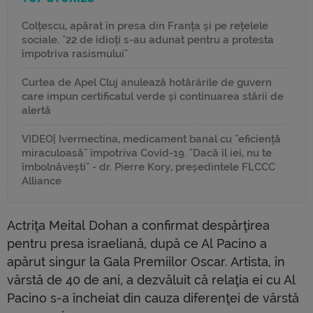
Colțescu, apărat în presa din Franța și pe rețelele
sociale. "22 de idioți s-au adunat pentru a protesta
împotriva rasismului"
Curtea de Apel Cluj anulează hotărârile de guvern
care impun certificatul verde și continuarea stării de
alertă
VIDEO| Ivermectina, medicament banal cu "eficiență
miraculoasă" împotriva Covid-19. "Dacă îl iei, nu te
îmbolnăvești" - dr. Pierre Kory, președintele FLCCC
Alliance
Actriţa Meital Dohan a confirmat despărţirea
pentru presa israeliană, după ce Al Pacino a
apărut singur la Gala Premiilor Oscar. Artista, în
vârstă de 40 de ani, a dezvăluit că relaţia ei cu Al
Pacino s-a încheiat din cauza diferenţei de vârstă