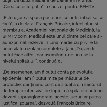
puțin de două milioane de oameni în Franța.
„Ceea ce este puțin”, a spus el pentru BFMTV.
„Este ușor să spui a posteriori ce ar fi trebuit să se
facă”, a declarat François Bricaire, infecțiolog și
membru al Academiei Naționale de Medicină, la
BFMTV.com. Medicul este unul dintre cei care și-
au exprimat rezerve în luna martie cu privire la
necesitatea izolării complete a țării. „Da, am fi
putut face altfel, dar asumându-ne un risc la
nivelul spitalului”, continuă el.
„De asemenea, am fi putut conta pe evoluția
epidemiei, am fi putut miza pe măsurile de
protectie, dar ținând cont de situația din sectorul
de terapie intensivă, de faptul că spitalele puteau
deveni supraaglomerate, aceste lucruri ar putea
justifica izolarea”, dezvoltă François Bricaire.