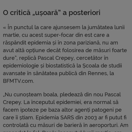
O critică „ușoară” a posteriori
« În punctul la care ajunsesem la jumătatea lunii
martie, cu acest super-focar din est care a
răspândit epidemia și în zona pariziană, nu am
avut altă opțiune decât folosirea de măsuri foarte
dure”, replică Pascal Crepey, cercetător în
epidemiologie și biostatistică la Școala de studii
avansate în sănătatea publică din Rennes, la
BFMTV.com.
„Nu cunoșteam boala, pledează din nou Pascal
Crepey. La începutul epidemiei, era normal să
facem ipoteze pe baza altor agenți patogeni pe
care îi știam. Epidemia SARS din 2003 ar fi putut fi
controlată cu măsuri de barieră în aeroporturi. Am