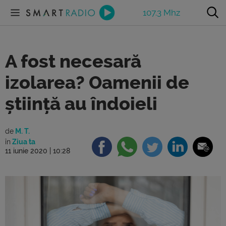
107.3 Mhz
A fost necesară
izolarea? Oamenii de
știință au îndoieli
de
M. T.
în
Ziua ta
11 iunie 2020 | 10:28