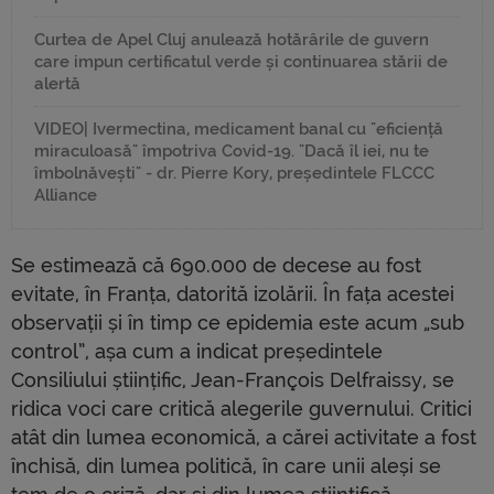
Curtea de Apel Cluj anulează hotărârile de guvern
care impun certificatul verde și continuarea stării de
alertă
VIDEO| Ivermectina, medicament banal cu "eficiență
miraculoasă" împotriva Covid-19. "Dacă îl iei, nu te
îmbolnăvești" - dr. Pierre Kory, președintele FLCCC
Alliance
Se estimează că 690.000 de decese au fost
evitate, în Franța, datorită izolării. În fața acestei
observații și în timp ce epidemia este acum „sub
control”, așa cum a indicat președintele
Consiliului științific, Jean-François Delfraissy, se
ridica voci care critică alegerile guvernului. Critici
atât din lumea economică, a cărei activitate a fost
închisă, din lumea politică, în care unii aleși se