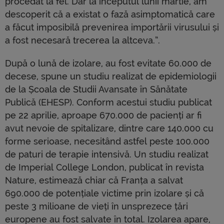
procedat la fel. Dar la începutul lunii martie, am
descoperit că a existat o fază asimptomatică care
a făcut imposibilă prevenirea importării virusului și
a fost necesară trecerea la altceva.”.
După o lună de izolare, au fost evitate 60.000 de
decese, spune un studiu realizat de epidemiologii
de la Școala de Studii Avansate în Sănătate
Publică (EHESP). Conform acestui studiu publicat
pe 22 aprilie, aproape 670.000 de pacienți ar fi
avut nevoie de spitalizare, dintre care 140.000 cu
forme serioase, necesitând astfel peste 100.000
de paturi de terapie intensivă. Un studiu realizat
de Imperial College London, publicat în revista
Nature, estimează chiar că Franța a salvat
690.000 de potențiale victime prin izolare și că
peste 3 milioane de vieți în unsprezece țări
europene au fost salvate în total. Izolarea apare,