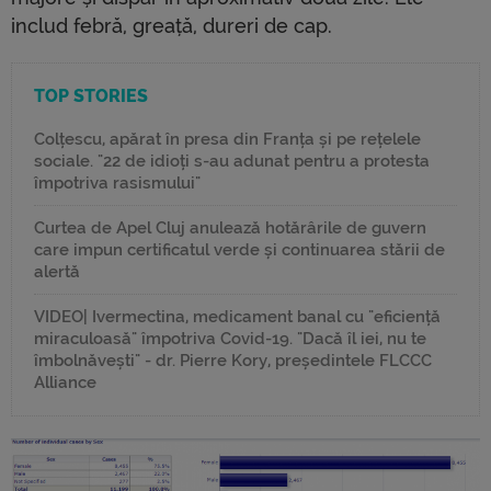
includ febră, greață, dureri de cap.
TOP STORIES
Colțescu, apărat în presa din Franța și pe rețelele
sociale. "22 de idioți s-au adunat pentru a protesta
împotriva rasismului"
Curtea de Apel Cluj anulează hotărârile de guvern
care impun certificatul verde și continuarea stării de
alertă
VIDEO| Ivermectina, medicament banal cu "eficiență
miraculoasă" împotriva Covid-19. "Dacă îl iei, nu te
îmbolnăvești" - dr. Pierre Kory, președintele FLCCC
Alliance