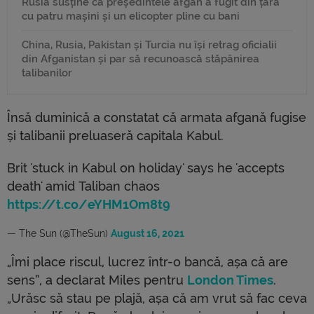
Rusia susține că președintele afgan a fugit din țară
cu patru mașini și un elicopter pline cu bani
China, Rusia, Pakistan și Turcia nu își retrag oficialii
din Afganistan și par să recunoască stăpânirea
talibanilor
Însă duminică a constatat că armata afgană fugise
și talibanii preluaseră capitala Kabul.
Brit 'stuck in Kabul on holiday' says he 'accepts
death' amid Taliban chaos
https://t.co/eYHM1Om8t9
— The Sun (@TheSun)
August 16, 2021
„Îmi place riscul, lucrez într-o bancă, așa că are
sens”, a declarat Miles pentru
London Times
.
„Urăsc să stau pe plajă, așa că am vrut să fac ceva