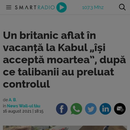
107.3 Mhz
Un britanic aflat în
vacanță la Kabul „își
acceptă moartea”, după
ce talibanii au preluat
controlul
de
A. B.
în
News Wall-ul tău
16 august 2021 | 18:15