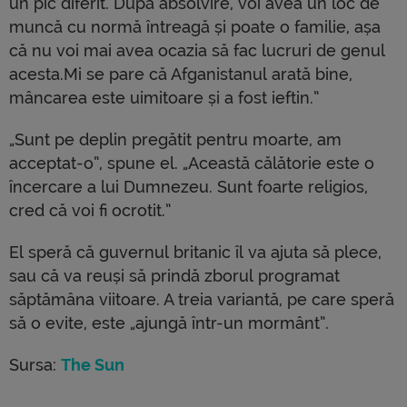
un pic diferit. După absolvire, voi avea un loc de
muncă cu normă întreagă și poate o familie, așa
că nu voi mai avea ocazia să fac lucruri de genul
acesta.Mi se pare că Afganistanul arată bine,
mâncarea este uimitoare și a fost ieftin.”
„Sunt pe deplin pregătit pentru moarte, am
acceptat-o”, spune el. „Această călătorie este o
încercare a lui Dumnezeu. Sunt foarte religios,
cred că voi fi ocrotit.”
El speră că guvernul britanic îl va ajuta să plece,
sau că va reuși să prindă zborul programat
săptămâna viitoare. A treia variantă, pe care speră
să o evite, este „ajungă într-un mormânt”.
Sursa:
The Sun