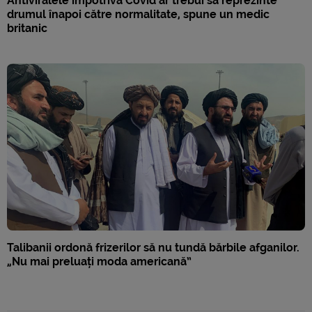
Antiviralele împotriva Covid ar trebui să reprezinte
drumul înapoi către normalitate, spune un medic
britanic
Talibanii ordonă frizerilor să nu tundă bărbile afganilor.
„Nu mai preluați moda americană”