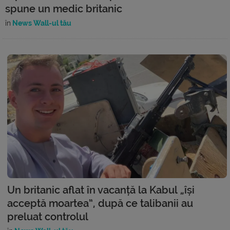
spune un medic britanic
în
News Wall-ul tău
Un britanic aflat în vacanță la Kabul „își
acceptă moartea”, după ce talibanii au
preluat controlul