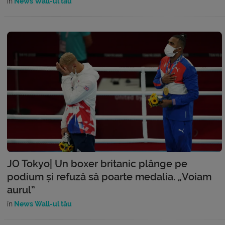
în
News Wall-ul tău
JO Tokyo| Un boxer britanic plânge pe
podium și refuză să poarte medalia. „Voiam
aurul”
în
News Wall-ul tău