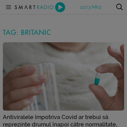
107.3 Mhz
TAG: BRITANIC
Antiviralele împotriva Covid ar trebui să
reprezinte drumul înapoi către normalitate,