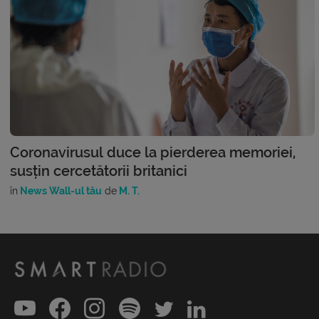
Coronavirusul duce la pierderea memoriei,
susțin cercetătorii britanici
în
News Wall-ul tău
de
M. T.