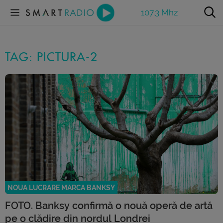
107.3 Mhz
TAG: PICTURA-2
NOUA LUCRARE MARCA BANKSY
FOTO. Banksy confirmă o nouă operă de artă
pe o clădire din nordul Londrei