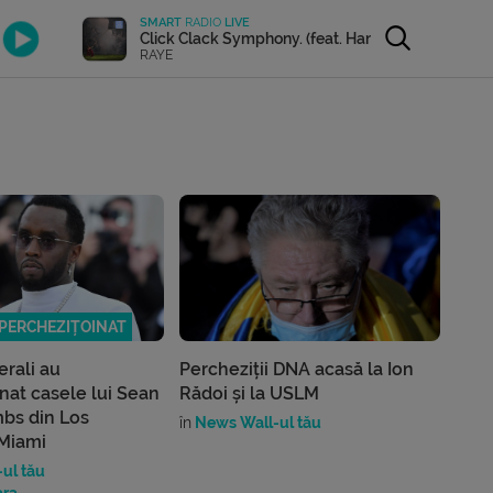
SMART
RADIO
LIVE
Click Clack Symphony. (feat. Hans Zimmer)
RAYE
 PERCHEZIȚOINAT
derali au
Percheziții DNA acasă la Ion
nat casele lui Sean
Rădoi și la USLM
mbs din Los
în
News Wall-ul tău
 Miami
ul tău