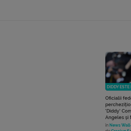
DIDDY ESTE
Oficialii fe
perchezițio
‘Diddy’ Co
Angeles și
în
News Wall-