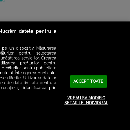
ara
relucrăm datele pentru a
 pe un dispozitiv. Măsurarea
filurilor pentru selectarea
unătățirea serviciilor. Crearea
ilizarea profilurilor pentru
 profilurilor pentru publicitate
utului. Înțelegerea publicului
se diferite. Utilizarea datelor
ACCEPT TOATE
area de date limitate pentru a
ocație și identificarea prin
2026© SMART RADIO. Toate drepturile rezervate
VREAU SA MODIFIC
SETARILE INDIVIDUAL