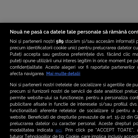
Nouă ne pasă ca datele tale personale să rămână conf
Noi și partenerii noștri
589
stocăm și/sau accesăm informații pe
precum identificatorii cookie unici pentru prelucrarea datelor c
Puteți accepta sau gestiona preferințele dvs. făcând clic ma
puteți opune utilizării unui interes legitim în orice moment pe p
confidențialitate. Aceste alegeri vor fi raportate partenerilor
afecta navigarea.
Mai multe detalii
ȘTIRI
SMART SHORTS
LIVE FEVER
BRUN
Noi si partenerii nostri (retelele de socializare si agentiile de p
ASCULTĂ ACUM RADIOURILE SMART
precum si furnizorii nostri de servicii de date analitice) prel
permite website-ului sa functioneze, pentru a personaliza conti
Termeni și condiții
|
Politica de confidențialitate
|
Politica de
publicitare afisate in functie de interesele si/sau profilul dvs
Contact:
office@smartradio.ro
functionalitati aferente retelelor de socializare si pentru a 
website. Beneficiati de drepturile prevazute de art. 15-22 din 
prelucrarea datelor cu caracter personal. Aceste drepturi pot
modalitatea indicata
. Prin click pe “ACCEPT TOATE”, ac
aici
tuturor Tehnologiilor de tip Cookie, care implica inclusiv acceptu