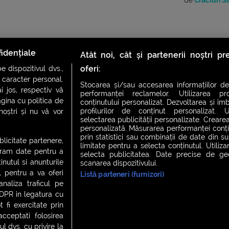
de
Craciun S
idențiale
Atât noi, cât și partenerii noștri p
oferi:
 dispozitivul dvs.,
u caracter personal.
Stocarea și/sau accesarea informațiilor de
i jos, respectiv vă
performanței reclamelor. Utilizarea pro
agina cu politica de
conținutului personalizat. Dezvoltarea și îmb
profilurilor de conținut personalizat. Ut
 noștri și nu vă vor
selectarea publicității personalizate. Crearea
CH FEVER
NIGHT FEVER
LIVE FEVER CONCERT
personalizată. Măsurarea performanței conțin
prin statistici sau combinații de date din sur
ublicitate partenere,
limitate pentru a selecta conținutul. Utiliz
ucram date pentru a
selecta publicitatea. Date precise de geol
nutul si anunturile
scanarea dispozitivului.
 cookies
|
Contact
., pentru a va oferi
Listă parteneri (furnizori)
analiza traficul pe
GDPR in legatura cu
 fi exercitate prin
ceptati folosirea
l dvs. cu privire la