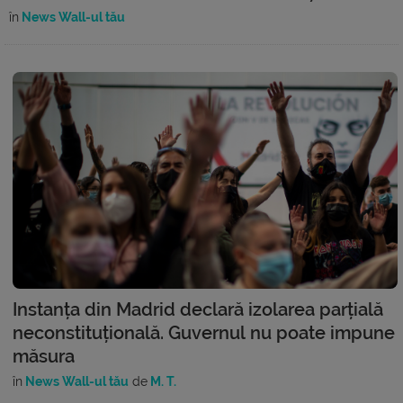
în
News Wall-ul tău
Instanța din Madrid declară izolarea parțială
neconstituțională. Guvernul nu poate impune
măsura
în
News Wall-ul tău
de
M. T.