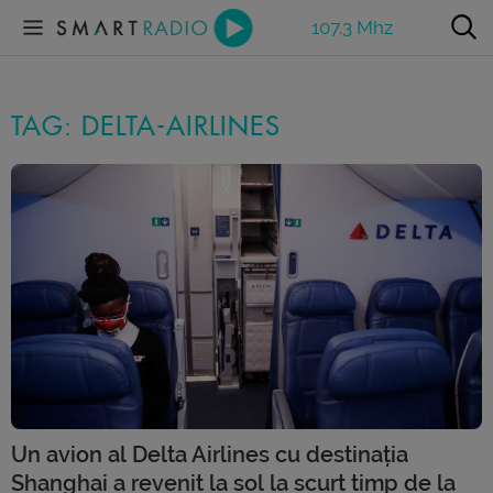
107.3 Mhz
TAG: DELTA-AIRLINES
Un avion al Delta Airlines cu destinația
Shanghai a revenit la sol la scurt timp de la