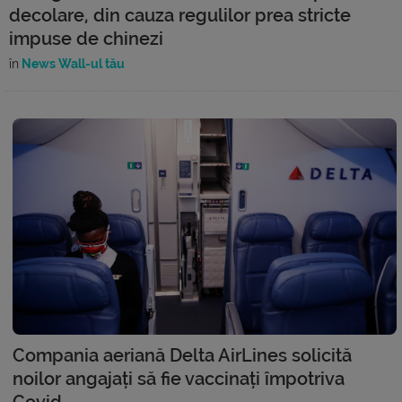
decolare, din cauza regulilor prea stricte
impuse de chinezi
în
News Wall-ul tău
Compania aeriană Delta AirLines solicită
noilor angajați să fie vaccinați împotriva
Covid