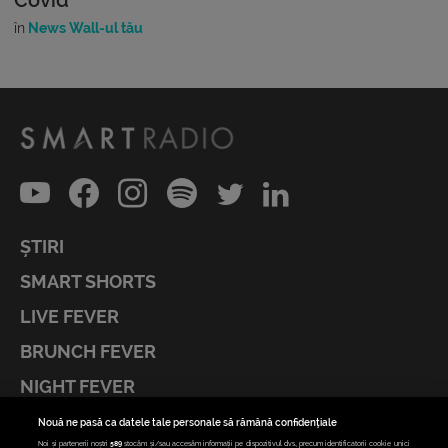
în
News Wall-ul tău
ȘTIRI
SMART SHORTS
LIVE FEVER
BRUNCH FEVER
NIGHT FEVER
LIVE FEVER CONCERT
Nouă ne pasă ca datele tale personale să rămână confidențiale
Noi și partenerii noștri
589
stocăm și/sau accesăm informații pe dispozitivul dvs., precum identificatorii cookie unici