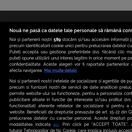
Nouă ne pasă ca datele tale personale să rămână conf
Noi și partenerii noștri
589
stocăm și/sau accesăm informații pe
precum identificatorii cookie unici pentru prelucrarea datelor c
Puteți accepta sau gestiona preferințele dvs. făcând clic ma
ȘTIRI
SMART SHORTS
LIVE FEVER
BRUN
puteți opune utilizării unui interes legitim în orice moment pe p
ASCULTĂ ACUM RADIOURILE SMART
confidențialitate. Aceste alegeri vor fi raportate partenerilor
afecta navigarea.
Mai multe detalii
Termeni și condiții
|
Politica de confidențialitate
|
Politica de
Noi si partenerii nostri (retelele de socializare si agentiile de p
Contact:
office@smartradio.ro
precum si furnizorii nostri de servicii de date analitice) prel
permite website-ului sa functioneze, pentru a personaliza conti
publicitare afisate in functie de interesele si/sau profilul dvs
functionalitati aferente retelelor de socializare si pentru a 
website. Beneficiati de drepturile prevazute de art. 15-22 din 
prelucrarea datelor cu caracter personal. Aceste drepturi pot
modalitatea indicata
. Prin click pe “ACCEPT TOATE”, ac
aici
tuturor Tehnologiilor de tip Cookie, care implica inclusiv acceptu