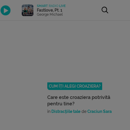
SMART
RADIO
LIVE
Fastlove, Pt. 1
George Michael
CUM ÎȚI ALEGI CROAZIERA?
Care este croaziera potrivită
pentru tine?
în
Distracțiile tale
de
Craciun Sara