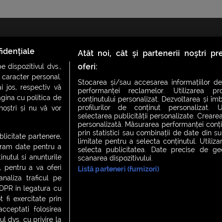
idențiale
Atât noi, cât și partenerii noștri p
oferi:
 dispozitivul dvs.,
u caracter personal.
Stocarea și/sau accesarea informațiilor de
i jos, respectiv vă
CH FEVER
NIGHT FEVER
LIVE FEVER CONCERT
performanței reclamelor. Utilizarea pro
agina cu politica de
conținutului personalizat. Dezvoltarea și îmb
profilurilor de conținut personalizat. Ut
 noștri și nu vă vor
selectarea publicității personalizate. Crearea
personalizată. Măsurarea performanței conțin
 cookies
|
Contact
prin statistici sau combinații de date din sur
ublicitate partenere,
limitate pentru a selecta conținutul. Utiliz
ucram date pentru a
selecta publicitatea. Date precise de geol
nutul si anunturile
scanarea dispozitivului.
., pentru a va oferi
Listă parteneri (furnizori)
analiza traficul pe
GDPR in legatura cu
 fi exercitate prin
ceptati folosirea
l dvs. cu privire la