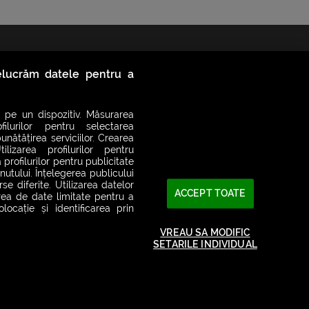
relucrăm datele pentru a
 pe un dispozitiv. Măsurarea
filurilor pentru selectarea
unătățirea serviciilor. Crearea
ilizarea profilurilor pentru
 profilurilor pentru publicitate
utului. Înțelegerea publicului
2026© SMART RADIO. Toate drepturile rezervate
se diferite. Utilizarea datelor
ACCEPT TOATE
area de date limitate pentru a
ocație și identificarea prin
VREAU SA MODIFIC
SETARILE INDIVIDUAL