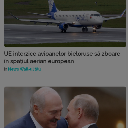
UE interzice avioanelor bieloruse să zboare
în spațiul aerian european
în
News Wall-ul tău