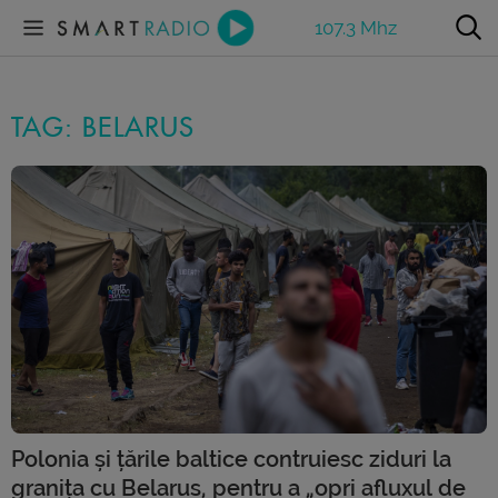
107.3 Mhz
TAG: BELARUS
Polonia și țările baltice contruiesc ziduri la
granița cu Belarus, pentru a „opri afluxul de