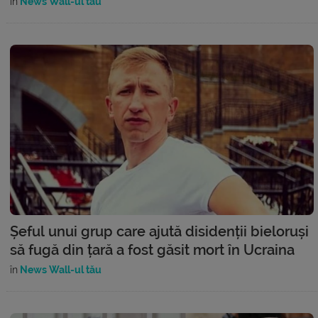
în
News Wall-ul tău
Șeful unui grup care ajută disidenții bieloruși
să fugă din țară a fost găsit mort în Ucraina
în
News Wall-ul tău