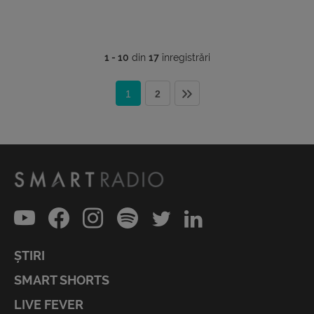
1 - 10
din
17
înregistrări
1
2
ȘTIRI
SMART SHORTS
LIVE FEVER