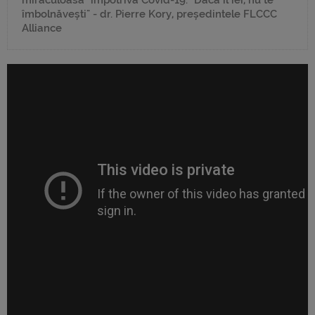
îmbolnăvești" - dr. Pierre Kory, președintele FLCCC
Alliance