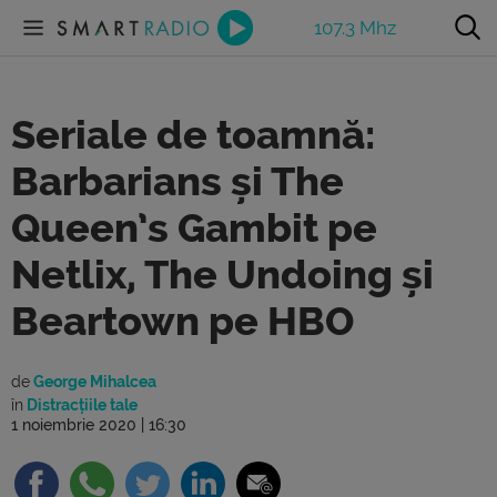
107.3 Mhz
Seriale de toamnă:
Barbarians și The
Queen’s Gambit pe
Netlix, The Undoing și
Beartown pe HBO
de
George Mihalcea
în
Distracțiile tale
1 noiembrie 2020 | 16:30