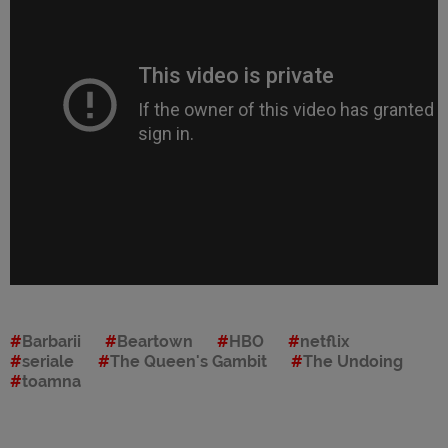
Barbarii
Beartown
HBO
netflix
seriale
The Queen's Gambit
The Undoing
toamna