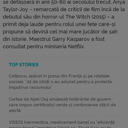
se defășoară în anii 50-60 ai secolului trecut. Anya
Taylor-Joy – remarcată de criticii de film încă de la
debutul său din horror-ul The Witch (2015) – a
primit deja laude pentru rolul unei fete care-și
propune să devină cel mai mare jucător de șah
din istorie. Maestrul Garry Kasparov a fost
consultat pentru miniseria Netflix.
TOP STORIES
Colțescu, apărat în presa din Franța și pe rețelele
sociale. "22 de idioți s-au adunat pentru a protesta
împotriva rasismului"
Curtea de Apel Cluj anulează hotărârile de guvern
care impun certificatul verde și continuarea stării de
alertă
VIDEO| Ivermectina, medicament banal cu "eficiență
miraculoasă" împotriva Covid-19. "Dacă îl iei, nu te