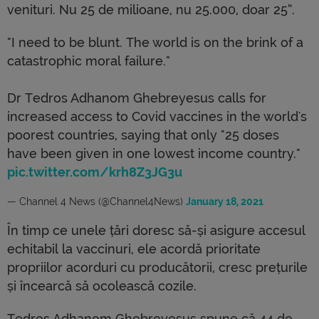
venituri. Nu 25 de milioane, nu 25.000, doar 25”.
"I need to be blunt. The world is on the brink of a
catastrophic moral failure."
Dr Tedros Adhanom Ghebreyesus calls for
increased access to Covid vaccines in the world's
poorest countries, saying that only "25 doses
have been given in one lowest income country."
pic.twitter.com/krh8Z3JG3u
— Channel 4 News (@Channel4News)
January 18, 2021
În timp ce unele țări doresc să-și asigure accesul
echitabil la vaccinuri, ele acordă prioritate
propriilor acorduri cu producătorii, cresc prețurile
și încearcă să ocolească cozile.
Tedros Adhanom Ghebreyesus spune că 44 de