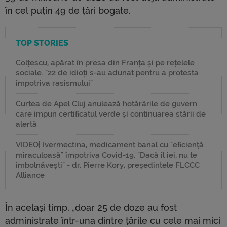
în cel puțin 49 de țări bogate.
TOP STORIES
Colțescu, apărat în presa din Franța și pe rețelele
sociale. "22 de idioți s-au adunat pentru a protesta
împotriva rasismului"
Curtea de Apel Cluj anulează hotărârile de guvern
care impun certificatul verde și continuarea stării de
alertă
VIDEO| Ivermectina, medicament banal cu "eficiență
miraculoasă" împotriva Covid-19. "Dacă îl iei, nu te
îmbolnăvești" - dr. Pierre Kory, președintele FLCCC
Alliance
În același timp, „doar 25 de doze au fost
administrate într-una dintre țările cu cele mai mici