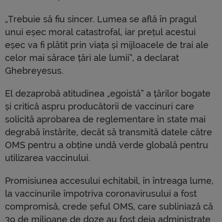
„Trebuie să fiu sincer. Lumea se află în pragul
unui eșec moral catastrofal, iar prețul acestui
eșec va fi plătit prin viața și mijloacele de trai ale
celor mai sărace țări ale lumii”, a declarat
Ghebreyesus.
El dezaprobă atitudinea „egoistă” a țărilor bogate
și critică aspru producătorii de vaccinuri care
solicită aprobarea de reglementare în state mai
degrabă înstărite, decât să transmită datele către
OMS pentru a obține undă verde globală pentru
utilizarea vaccinului.
Promisiunea accesului echitabil, în întreaga lume,
la vaccinurile împotriva coronavirusului a fost
compromisă, crede șeful OMS, care subliniază că
39 de milioane de doze au fost deja administrate