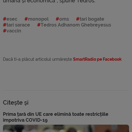
umană și economică”, spune Tedros.
esec
monopol
oms
tari bogate
tari sarace
Tedros Adhanom Ghebreyesus
vaccin
Dacă ti-a plăcut articolul urmărește
SmartRadio pe Facebook
Citește și
Prima țară din UE care elimină toate restricțiile
împotriva COVID-19