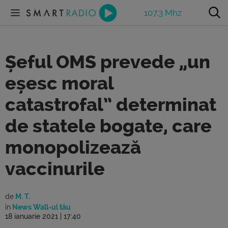
107.3 Mhz
Șeful OMS prevede „un
eșesc moral
catastrofal” determinat
de statele bogate, care
monopolizează
vaccinurile
de
M. T.
în
News Wall-ul tău
18 ianuarie 2021 | 17:40