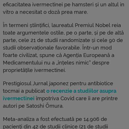
eficacitatea ivermectinei pe hamsteri și un altul in
vitro a necesitat o doză prea mare.
În termeni științifici, laureatul Premiul Nobel reia
toate argumentele ostile, pe o parte, și pe de altă
parte, cele 21 de studii randomizate și cele 90 de
studii observaționale favorabile. Într-un mod
foarte civilizat, spune că Agenția Europeană a
Medicamentului nu a „înțeles nimic” despre
proprietățile ivermectinei.
Prestigiosul Jurnal japonez pentru antibiotice
tocmai a publicat
o recenzie a studiilor asupra
ivermectinei
împotriva Covid care îi are printre
autori pe Satoshi Ōmura.
Meta-analiza a fost efectuată pe 14.906 de
pacienți din 42 de studii clinice (21 de studii