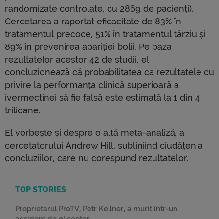
randomizate controlate, cu 2869 de pacienți).
Cercetarea a raportat eficacitate de 83% în
tratamentul precoce, 51% în tratamentul târziu și
89% în prevenirea apariției bolii. Pe baza
rezultatelor acestor 42 de studii, el
concluzionează că probabilitatea ca rezultatele cu
privire la performanța clinică superioară a
ivermectinei să fie falsă este estimată la 1 din 4
trilioane.
El vorbește și despre o altă meta-analiză, a
cercetatorului Andrew Hill, subliniind ciudățenia
concluziilor, care nu corespund rezultatelor.
TOP STORIES
Proprietarul ProTV, Petr Kellner, a murit într-un
accident de elicopter