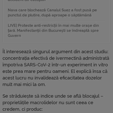
Nava care blochează Canalul Suez a fost pusă pe
punctul de plutire, după aproape o săptămână
LIVE| Proteste anti-restricții în mai multe orașe din
țară. Manifestanții din București se îndreaptă spre
Guvern
Îl interesează singurul argument din acest studiu:
concentrația efectivă de ivermectină administrată
împotriva SARS-CoV-2 într-un experiment in vitro
este prea mare pentru oameni. El explică însa că
acest lucru nu invalidează eficacitatea dozelor
mult mai mici la om.
Se străduiește să indice unde se află blocajul –
proprietățile macrolidelor nu sunt ceea ce
credem, ci produc: