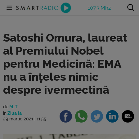
107.3 Mhz
Satoshi Omura, laureat
al Premiului Nobel
pentru Medicină: EMA
nu a înțeles nimic
despre ivermectină
de
M. T.
în
Ziua ta
29 martie 2021 | 11:55