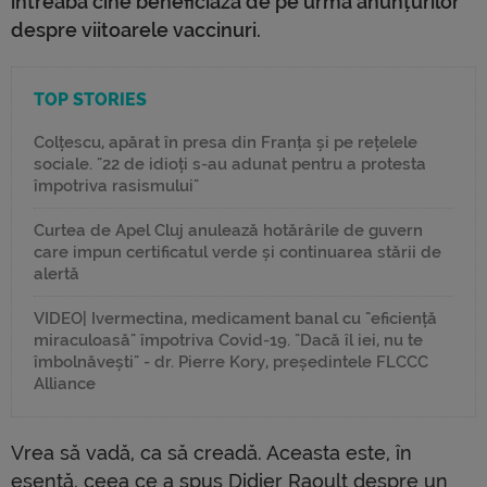
întreabă cine beneficiază de pe urma anunțurilor
despre viitoarele vaccinuri.
TOP STORIES
Colțescu, apărat în presa din Franța și pe rețelele
sociale. "22 de idioți s-au adunat pentru a protesta
împotriva rasismului"
Curtea de Apel Cluj anulează hotărârile de guvern
care impun certificatul verde și continuarea stării de
alertă
VIDEO| Ivermectina, medicament banal cu "eficiență
miraculoasă" împotriva Covid-19. "Dacă îl iei, nu te
îmbolnăvești" - dr. Pierre Kory, președintele FLCCC
Alliance
Vrea să vadă, ca să creadă. Aceasta este, în
esență, ceea ce a spus Didier Raoult despre un