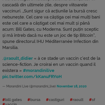
cascadă din ultimele zile, despre viitoarele
vaccinuri. „Sunt sigur că acțiunile la bursă cresc
nebunește. Cel care va câștiga cei mai mulți bani
este cel care a câștigat cel mai mult și până
acum: Bill Gates, cu Moderna. Sunt puțin sceptic
și mă întreb dacă nu este un joc de tip Bitcoin”,
spune directorul IHU Méditerranée Infection din
Marsilia.
.
@raoult_didier
« à ce stade un vaccin c’est de la
science-fiction. Je croirai en un vaccin quand il
existera »
#morandinilive
pic.twitter.com/kKanuFRYoH
— Morandini Live (@morandini_live)
November 18, 2020
bill gates
bursa
castiguri
raoult
sf
vaccin