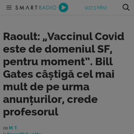
107.3 Mhz
Raoult: „Vaccinul Covid
este de domeniul SF,
pentru moment”. Bill
Gates câștigă cel mai
mult de pe urma
anunțurilor, crede
profesorul
de
M. T.