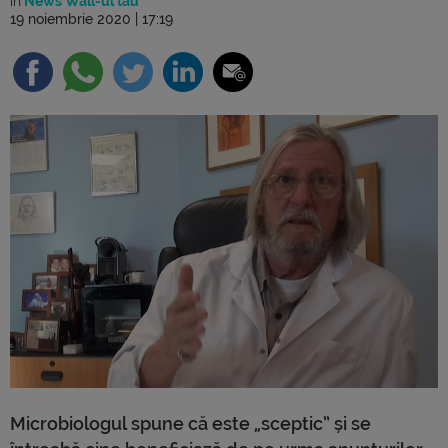
în
News Wall-ul tău
19 noiembrie 2020 | 17:19
Microbiologul spune că este „sceptic” și se