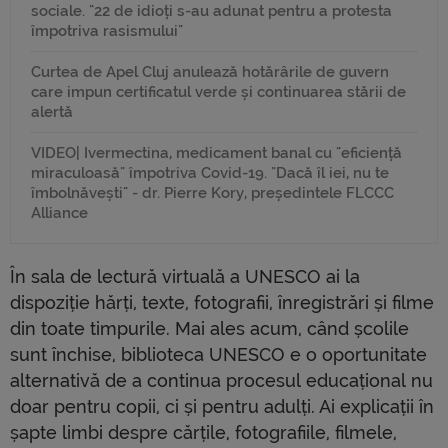
sociale. "22 de idioți s-au adunat pentru a protesta
împotriva rasismului"
Curtea de Apel Cluj anulează hotărârile de guvern
care impun certificatul verde și continuarea stării de
alertă
VIDEO| Ivermectina, medicament banal cu "eficiență
miraculoasă" împotriva Covid-19. "Dacă îl iei, nu te
îmbolnăvești" - dr. Pierre Kory, președintele FLCCC
Alliance
În sala de lectură virtuală a UNESCO ai la
dispoziție hărți, texte, fotografii, înregistrări și filme
din toate timpurile. Mai ales acum, când școlile
sunt închise, biblioteca UNESCO e o oportunitate
alternativă de a continua procesul educațional nu
doar pentru copii, ci și pentru adulți. Ai explicații în
șapte limbi despre cărțile, fotografiile, filmele,