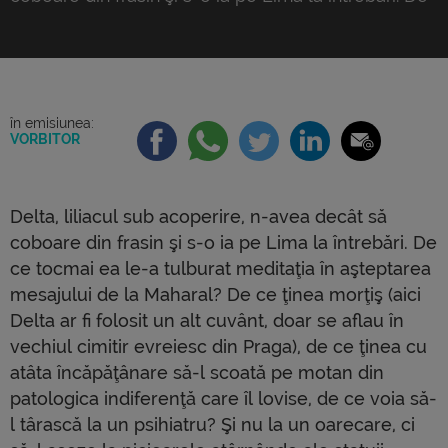
ce tocmai ea le-a tulburat meditaţia în aşteptarea
mesajului de la Maharal? De ce ţinea morţiş (aici
Delta ar fi folosit un alt cuvânt, doar se aflau în
vechiul cimitir evreiesc din Praga), de ce ţinea cu
[…]
în emisiunea:
VORBITOR
Delta, liliacul sub acoperire, n-avea decât să
coboare din frasin şi s-o ia pe Lima la întrebări. De
ce tocmai ea le-a tulburat meditaţia în aşteptarea
mesajului de la Maharal? De ce ţinea morţiş (aici
Delta ar fi folosit un alt cuvânt, doar se aflau în
vechiul cimitir evreiesc din Praga), de ce ţinea cu
atâta încăpăţânare să-l scoată pe motan din
patologica indiferenţă care îl lovise, de ce voia să-
l târască la un psihiatru? Şi nu la un oarecare, ci