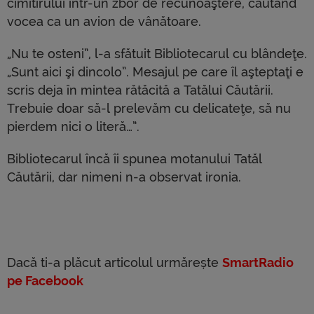
cimitirului într-un zbor de recunoaştere, căutând
vocea ca un avion de vânătoare.
„Nu te osteni”, l-a sfătuit Bibliotecarul cu blândeţe.
„Sunt aici şi dincolo”. Mesajul pe care îl aşteptaţi e
scris deja în mintea rătăcită a Tatălui Căutării.
Trebuie doar să-l prelevăm cu delicateţe, să nu
pierdem nici o literă…”.
Bibliotecarul încă îi spunea motanului Tatăl
Căutării, dar nimeni n-a observat ironia.
Dacă ti-a plăcut articolul urmărește
SmartRadio
pe Facebook