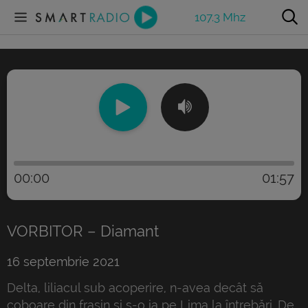
107.3 Mhz
00:00
01:57
VORBITOR – Diamant
16 septembrie 2021
Delta, liliacul sub acoperire, n-avea decât să
coboare din frasin şi s-o ia pe Lima la întrebări. De