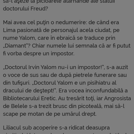
să-l aşeze la picioarele atârnânde ale statuii
doctorului Freud?
Mai avea cel puţin o nedumerire: de când era
Lima pasionată de personajul acela ciudat, pe
nume Yalom, care în ebraică se traduce prin
„Diamant”? Chiar numele lui semnala că ar fi putut
fi vorba despre un impostor.
„Doctorul Irvin Yalom nu-i un impostor!”, s-a auzit
o voce de sus sau de după pietrele funerare sau
din tufişuri. „Doctorul Yalom e un pisihiatru al
dracului de deştept!”. Era vocea inconfundabilă a
Bibliotecarului Eretic. Au tresărit toţi, iar Angrosista
de Belele s-a trezit brusc din picoteală, mai să-l
scape pe motan de pe umărul drept.
Liliacul sub acoperire s-a ridicat deasupra