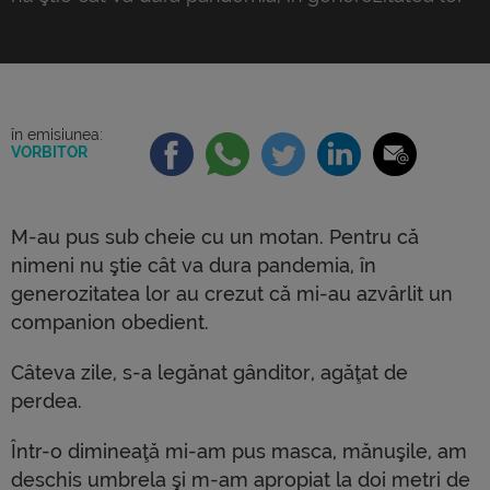
au crezut că mi-au azvârlit un companion
obedient. Câteva zile, s-a legănat gânditor, agăţat
de perdea. Într-o dimineaţă mi-am pus masca,
mănuşile, am deschis umbrela şi m-am apropiat la
doi metri de el, ca să-l informez: […]
în emisiunea:
VORBITOR
M-au pus sub cheie cu un motan. Pentru că
nimeni nu ştie cât va dura pandemia, în
generozitatea lor au crezut că mi-au azvârlit un
companion obedient.
Câteva zile, s-a legănat gânditor, agăţat de
perdea.
Într-o dimineaţă mi-am pus masca, mănuşile, am
deschis umbrela şi m-am apropiat la doi metri de