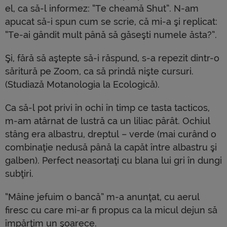
el, ca să-l informez: “Te cheamă Shut”. N-am
apucat să-i spun cum se scrie, că mi-a şi replicat:
“Te-ai gândit mult până să găseşti numele ăsta?”.
Şi, fără să aştepte să-i răspund, s-a repezit dintr-o
săritură pe Zoom, ca să prindă nişte cursuri.
(Studiază Motanologia la Ecologică).
Ca să-l pot privi în ochi în timp ce tasta tacticos,
m-am atârnat de lustră ca un liliac pârât. Ochiul
stâng era albastru, dreptul – verde (mai curând o
combinaţie nedusă până la capăt între albastru şi
galben). Perfect neasortaţi cu blana lui gri în dungi
subţiri.
“Mâine jefuim o bancă” m-a anunţat, cu aerul
firesc cu care mi-ar fi propus ca la micul dejun să
împărţim un şoarece.