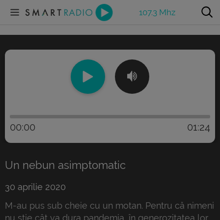
107.3 Mhz
00:00
01:24
Un nebun asimptomatic
30 aprilie 2020
M-au pus sub cheie cu un motan. Pentru că nimeni
nu ştie cât va dura pandemia, în generozitatea lor