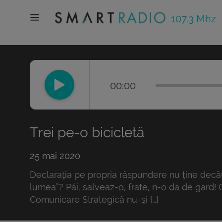
107.3 Mhz
00:00
Trei pe-o bicicletă
25 mai 2020
Declaraţia pe propria răspundere nu ţine decât 
lumea”? Păi, salveaz-o, frate, n-o da de gard! C
Comunicare Strategică nu-şi […]