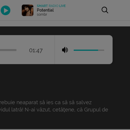
SMART
RADIO
LIVE
Potential
sombr
01:47
trebuie neaparat să ies ca să să salvez
vidul latră! N-ai văzut, cetăţene, că Grupul de