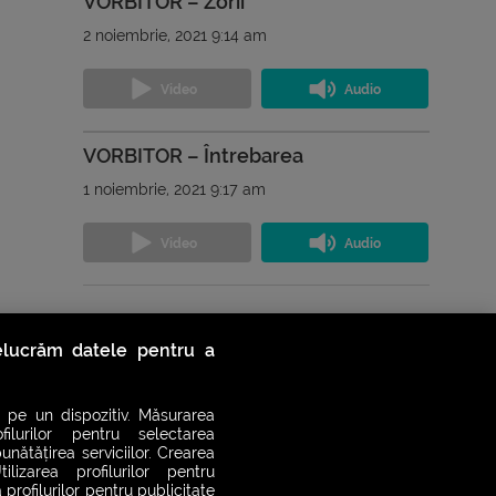
VORBITOR – Zorii
2 noiembrie, 2021 9:14 am
VORBITOR – Întrebarea
1 noiembrie, 2021 9:17 am
Vezi toate podcasturile
relucrăm datele pentru a
 pe un dispozitiv. Măsurarea
filurilor pentru selectarea
unătățirea serviciilor. Crearea
ilizarea profilurilor pentru
 profilurilor pentru publicitate