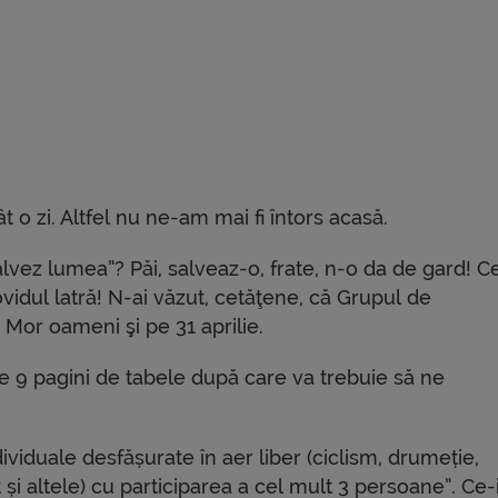
 o zi. Altfel nu ne-am mai fi întors acasă.
alvez lumea”? Păi, salveaz-o, frate, n-o da de gard! Ce
ovidul latră! N-ai văzut, cetăţene, că Grupul de
Mor oameni şi pe 31 aprilie.
e 9 pagini de tabele după care va trebuie să ne
ndividuale desfășurate în aer liber (ciclism, drumeție,
 și altele) cu participarea a cel mult 3 persoane”. Ce-