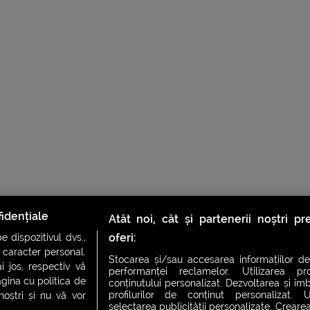
idențiale
Atât noi, cât și partenerii noștri p
oferi:
 dispozitivul dvs.,
u caracter personal.
Stocarea și/sau accesarea informațiilor de
i jos, respectiv vă
performanței reclamelor. Utilizarea pro
agina cu politica de
conținutului personalizat. Dezvoltarea și îmb
profilurilor de conținut personalizat. Ut
 noștri și nu vă vor
selectarea publicității personalizate. Crearea