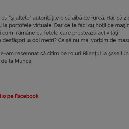
cu “şi altele” autorităţile o să aibă de furcă. Hai, să 
la portofele virtuale. Dar ce te faci cu hoţii de maşini
Şi cum rămâne cu fetele care prestează activităţi
s-o desfăşori la doi metri? Ca să nu mai vorbim de mas
e-am resemnat să citim pe roluri Bilanţul la şase lun
a de la Muncă.
io pe Facebook