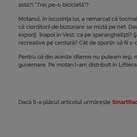
asta?! “Trei pe-o bicicletă”?
Motanul, în iscusinţa lui, a remarcat că tocmai 
că ciorditorii de buzunare se mută pe net. Dau 
exporţi înapoi în Vest, ca pe sparanghelişti? 
recreative pe centură? Cât de sportiv să fii 
Pentru că din aceste dileme nu puteam ieşi, n
guvernare. Pe motan l-am distribuit în Liftier
Dacă ti-a plăcut articolul urmărește
SmartRad