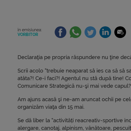
în emisiunea:
VORBITOR
Declaraţia pe propria răspundere nu ţine decât
Scrii acolo “trebuie neaparat să ies ca să să s
atâta?! Ce-i faci?! Agentul nu stă după tine! C
Comunicare Strategică nu-şi mai vede capul? 
Am ajuns acasă şi ne-am aruncat ochii pe cel
organizăm viaţa din 15 mai.
Se dă liber la “activități reacreativ-sportive i
alergare, canotaj, alpinism, vânătoare, pescuit