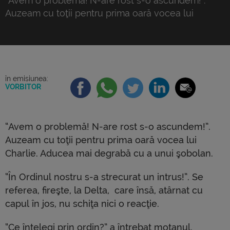
“Avem o problemă! N-are rost s-o ascundem!”.
Auzeam cu toţii pentru prima oară vocea lui
Charlie. Aducea mai degrabă cu a unui şobolan. “În
Ordinul nostru s-a strecurat un intrus!”. Se referea,
fireşte, la Delta, care însă, atârnat cu capul în jos,
nu schiţa nici o reacţie. “Ce înţelegi prin ordin?” a
întrebat motanul. “Prestigiosul Ordin […]
în emisiunea:
VORBITOR
“Avem o problemă! N-are rost s-o ascundem!”.
Auzeam cu toţii pentru prima oară vocea lui
Charlie. Aducea mai degrabă cu a unui şobolan.
“În Ordinul nostru s-a strecurat un intrus!”. Se
referea, fireşte, la Delta, care însă, atârnat cu
capul în jos, nu schiţa nici o reacţie.
“Ce înţelegi prin ordin?” a întrebat motanul.