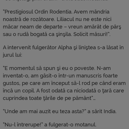
“Prestigiosul Ordin Rodentia. Avem mândria
noastră de rozătoare. Liliacul nu ne este nici
măcar neam de departe – vreun amărât de pârş
sau o rudă bogată ca şinşila. Solicit măsuri!”.
A intervenit fulgerător Alpha şi liniştea s-a lăsat în
jurul lui:
“E momentul să spun şi eu o poveste. N-am
inventat-o, am găsit-o într-un manuscris foarte
gustos, pe care am început să-l rod pe când eram
încă un copil. A fost odată ca niciodată o ţară care
cuprindea toate ţările de pe pământ”…
“Unde am mai auzit eu teza asta?” a sărit India.
“Nu-l întrerupe!” a fulgerat-o motanul.