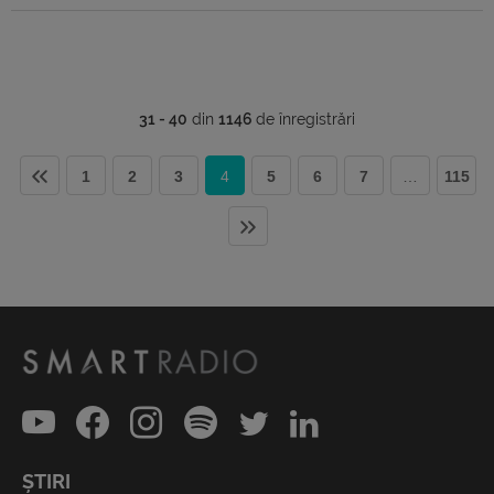
31 - 40
din
1146
de înregistrări
1
2
3
4
5
6
7
…
115
ȘTIRI