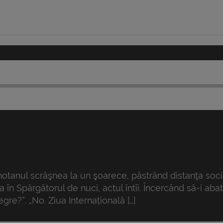
otanul scrâşnea la un şoarece, păstrând distanţa social
 în Spărgătorul de nuci, actul întîi. Încercând să-i aba
egre?”. „No. Ziua Internațională […]