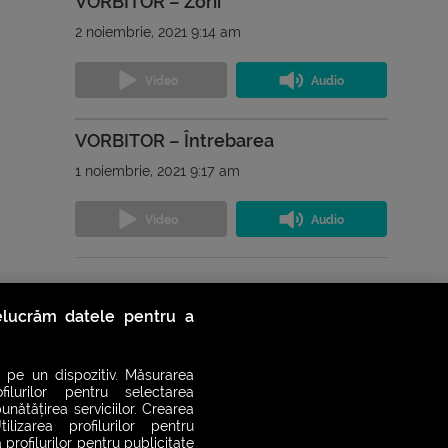
VORBITOR – Zorii
2 noiembrie, 2021 9:14 am
VORBITOR – Întrebarea
1 noiembrie, 2021 9:17 am
Vezi toate podcasturile
relucrăm datele pentru a
 pe un dispozitiv. Măsurarea
filurilor pentru selectarea
unătățirea serviciilor. Crearea
ilizarea profilurilor pentru
 profilurilor pentru publicitate