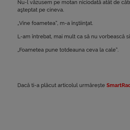
Nu-l văzusem pe motan niciodată atât de cătră
aşteptat pe cineva.
„Vine foametea”, m-a înştiinţat.
L-am întrebat, mai mult ca să nu vorbească si
„Foametea pune totdeauna ceva la cale”.
Dacă ti-a plăcut articolul urmărește
SmartRad