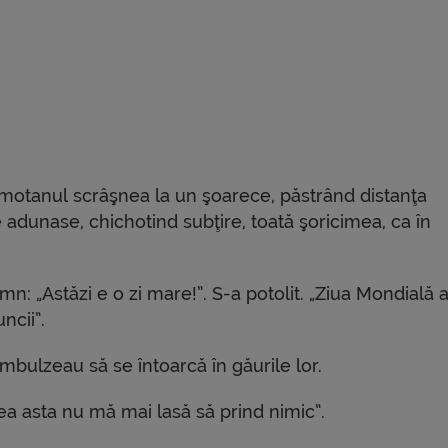
 motanul scrâşnea la un şoarece, păstrând distanţa
se adunase, chichotind subţire, toată şoricimea, ca în
n: „Astăzi e o zi mare!”. S-a potolit. „Ziua Mondială 
ncii”.
îmbulzeau să se întoarcă în găurile lor.
rea asta nu mă mai lasă să prind nimic”.