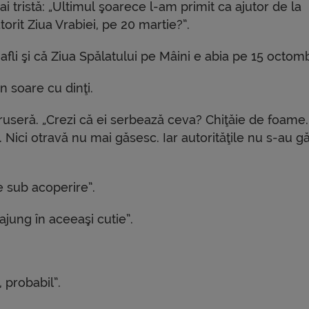
tristă: „Ultimul şoarece l-am primit ca ajutor de la
orit Ziua Vrabiei, pe 20 martie?”.
afli şi că Ziua Spălatului pe Mâini e abia pe 15 octomb
n soare cu dinţi.
ruseră. „Crezi că ei serbează ceva? Chiţăie de foame.
 Nici otravă nu mai găsesc. Iar autorităţile nu s-au g
e sub acoperire”.
ajung în aceeaşi cutie”.
 probabil”.