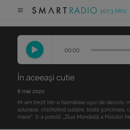
107.3 Mhz
00:00
În aceeaşi cutie
6 mai 2020
M-am trezit într-o hărmălaie uşor de descris: m
adunase, chichotind subţire, toată şoricimea, ca
mare!”. S-a potolit. „Ziua Mondială a Pisicilor N