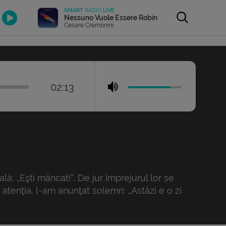
SMART
RADIO
LIVE
Nessuno Vuole Essere Robin
Cesare Cremonini
02:13
ă: „Eşti mâncat!”. De jur împrejurul lor se
t atenţia, l-am anunţat solemn: „Astăzi e o zi