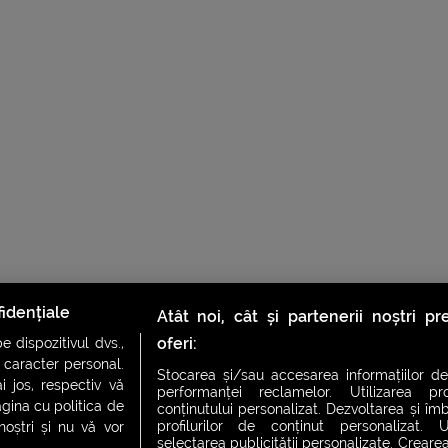
idențiale
Atât noi, cât și partenerii noștri p
oferi:
 dispozitivul dvs.,
u caracter personal.
Stocarea și/sau accesarea informațiilor de
i jos, respectiv vă
performanței reclamelor. Utilizarea pro
agina cu politica de
conținutului personalizat. Dezvoltarea și îmb
profilurilor de conținut personalizat. Ut
 noștri și nu vă vor
selectarea publicității personalizate. Crearea