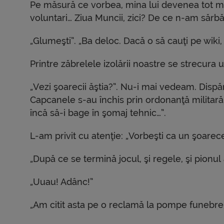
Pe măsură ce vorbea, mina lui devenea tot mai 
voluntari… Ziua Muncii, zici? De ce n-am sărbăt
„Glumeşti”. „Ba deloc. Dacă o să cauţi pe wiki, 
Printre zăbrelele izolării noastre se strecura u
„Vezi şoarecii ăştia?”. Nu-i mai vedeam. Dispă
Capcanele s-au închis prin ordonanţă militară.
încă să-i bage în şomaj tehnic…”.
L-am privit cu atenţie: „Vorbeşti ca un şoarec
„După ce se termină jocul, şi regele, şi pionul 
„Uuau! Adânc!”
„Am citit asta pe o reclamă la pompe funebre,