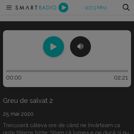
107.3 Mhz
00:00
02:21
Greu de salvat 2
25 mai 2020
Trecuseră câteva ore de când ne învârteam ca
nişte titireze triste. Ştiam că lumea e pe ducă şi nu