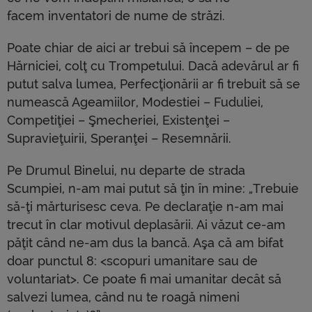
facem inventatori de nume de străzi.
Poate chiar de aici ar trebui să începem – de pe
Hărniciei, colţ cu Trompetului. Dacă adevărul ar fi
putut salva lumea, Perfecţionării ar fi trebuit să se
numească Ageamiilor, Modestiei – Fuduliei,
Competiţiei – Şmecheriei, Existenţei –
Supravieţuirii, Speranţei – Resemnării.
Pe Drumul Binelui, nu departe de strada
Scumpiei, n-am mai putut să ţin în mine: „Trebuie
să-ţi mărturisesc ceva. Pe declaraţie n-am mai
trecut în clar motivul deplasării. Ai văzut ce-am
păţit când ne-am dus la bancă. Aşa că am bifat
doar punctul 8: <scopuri umanitare sau de
voluntariat>. Ce poate fi mai umanitar decât să
salvezi lumea, când nu te roagă nimeni