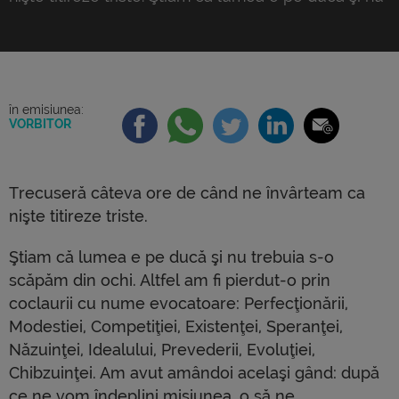
trebuia s-o scăpăm din ochi. Altfel am fi pierdut-o
prin coclaurii cu nume evocatoare: Perfecţionării,
Modestiei, Competiţiei, Existenţei, Speranţei,
Năzuinţei, Idealului, Prevederii, Evoluţiei,
Chibzuinţei. Am avut amândoi acelaşi gând: după
în emisiunea:
VORBITOR
ce ne vom îndeplini misiunea, o să […]
Trecuseră câteva ore de când ne învârteam ca
nişte titireze triste.
Ştiam că lumea e pe ducă şi nu trebuia s-o
scăpăm din ochi. Altfel am fi pierdut-o prin
coclaurii cu nume evocatoare: Perfecţionării,
Modestiei, Competiţiei, Existenţei, Speranţei,
Năzuinţei, Idealului, Prevederii, Evoluţiei,
Chibzuinţei. Am avut amândoi acelaşi gând: după
ce ne vom îndeplini misiunea, o să ne