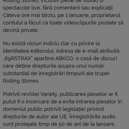
Rolling Stones, inclusiv piese de studio și
spectacole live, fără comentarii sau explicații.
Câteva ore mai târziu, pe 1 ianuarie, proprietarul
contului a făcut ca toate videoclipurile postate să
devină private.
Nu există niciun indiciu clar cu privire la
identitatea editorului. Adresa de e-mail atribuită
„69RSTRAX” aparține ABKCO, o casă de discuri
care deține drepturile asupra unui număr
substanțial de înregistrări timpurii ale trupei
Rolling Stones.
Potrivit revistei Variety, publicarea pieselor ar fi
putut fi o încercare de a evita intrarea pieselor în
domeniul public potrivit legislației privind
drepturile de autor ale UE. Înregistrările audio
sunt protejate timp de 50 de ani de la lansare,