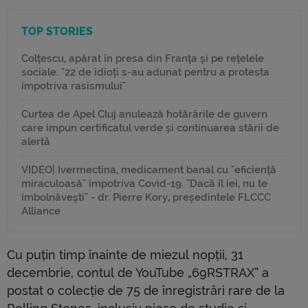
TOP STORIES
Colțescu, apărat în presa din Franța și pe rețelele
sociale. "22 de idioți s-au adunat pentru a protesta
împotriva rasismului"
Curtea de Apel Cluj anulează hotărârile de guvern
care impun certificatul verde și continuarea stării de
alertă
VIDEO| Ivermectina, medicament banal cu "eficiență
miraculoasă" împotriva Covid-19. "Dacă îl iei, nu te
îmbolnăvești" - dr. Pierre Kory, președintele FLCCC
Alliance
Cu puțin timp înainte de miezul nopții, 31
decembrie, contul de YouTube „69RSTRAX” a
postat o colecție de 75 de înregistrări rare de la