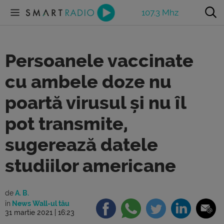
107.3 Mhz
Persoanele vaccinate
cu ambele doze nu
poartă virusul și nu îl
pot transmite,
sugerează datele
studiilor americane
de
A. B.
în
News Wall-ul tău
31 martie 2021 | 16:23