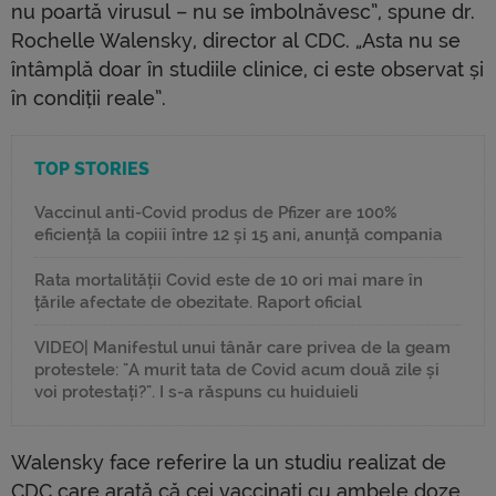
nu poartă virusul – nu se îmbolnăvesc”, spune dr.
Rochelle Walensky, director al CDC. „Asta nu se
întâmplă doar în studiile clinice, ci este observat și
în condiții reale”.
TOP STORIES
Vaccinul anti-Covid produs de Pfizer are 100%
eficiență la copiii între 12 și 15 ani, anunță compania
Rata mortalității Covid este de 10 ori mai mare în
țările afectate de obezitate. Raport oficial
VIDEO| Manifestul unui tânăr care privea de la geam
protestele: "A murit tata de Covid acum două zile și
voi protestați?". I s-a răspuns cu huiduieli
Walensky face referire la un studiu realizat de
CDC care arată că cei vaccinați cu ambele doze