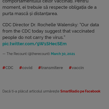
comportamentului celor vaccinați. Pentru
moment, ei trebuie să respecte obligația de a
purta mască și distanțarea.
CDC Director Dr. Rochelle Walensky: “Our data
from the CDC today suggest that vaccinated
people do not carry the virus.”
pic.twitter.com/9W1SHecSEm
— The Recount (@therecount)
March 30, 2021
CDC
covid
transmitere
vaccin
Dacă ti-a plăcut articolul urmărește
SmartRadio pe Facebook