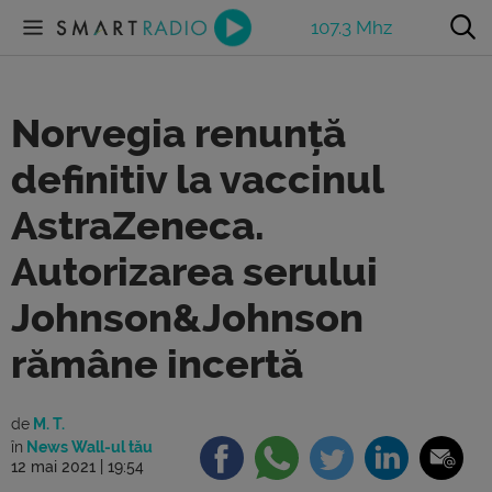
107.3 Mhz
Norvegia renunță
definitiv la vaccinul
AstraZeneca.
Autorizarea serului
Johnson&Johnson
rămâne incertă
de
M. T.
în
News Wall-ul tău
12 mai 2021 | 19:54