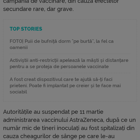
campania de vaccinare, din cauza efectelor
secundare rare, dar grave.
TOP STORIES
FOTO| Puii de bufniță dorm "pe burtă", la fel ca
oamenii
Activiștii anti-restricții apelează la măști și distanțare
pentru a se proteja de persoanele vaccinate
A fost creat dispozitivul care te ajută să-ți faci
prieteni. Poate fi implantat pe creier și te face mai
sociabil
Autoritățile au suspendat pe 11 martie
administrarea vaccinului AstraZeneca, după ce un
număr mic de tineri inoculați au fost spitalizați din
cauza cheagurilor de sânge pe care le-au