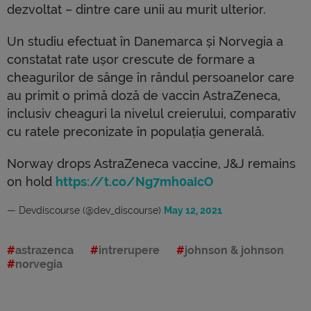
dezvoltat – dintre care unii au murit ulterior.
Un studiu efectuat în Danemarca și Norvegia a
constatat rate ușor crescute de formare a
cheagurilor de sânge în rândul persoanelor care
au primit o primă doză de vaccin AstraZeneca,
inclusiv cheaguri la nivelul creierului, comparativ
cu ratele preconizate în populația generală.
Norway drops AstraZeneca vaccine, J&J remains
on hold
https://t.co/Ng7mh0aIcO
— Devdiscourse (@dev_discourse)
May 12, 2021
astrazenca
intrerupere
johnson & johnson
norvegia