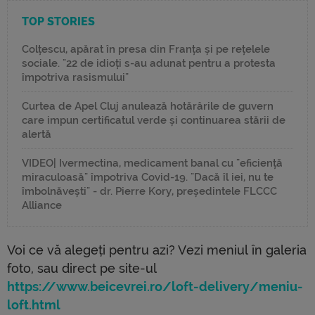
TOP STORIES
Colțescu, apărat în presa din Franța și pe rețelele
sociale. "22 de idioți s-au adunat pentru a protesta
împotriva rasismului"
Curtea de Apel Cluj anulează hotărârile de guvern
care impun certificatul verde și continuarea stării de
alertă
VIDEO| Ivermectina, medicament banal cu "eficiență
miraculoasă" împotriva Covid-19. "Dacă îl iei, nu te
îmbolnăvești" - dr. Pierre Kory, președintele FLCCC
Alliance
Voi ce vă alegeți pentru azi? Vezi meniul în galeria
foto, sau direct pe site-ul
https://www.beicevrei.ro/loft-delivery/meniu-
loft.html