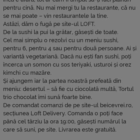
pentru cină. Nu mai mergi tu la restaurante, că nu
se mai poate – vin restaurantele la tine.
Astăzi, dăm o fugă pe site-ul LO
FT.
De la sushi la pui la grătar, găsești de toate.
Cel mai simplu o rezolvi cu un meniu sushi,
pentru 6, pentru 4 sau pentru două persoane. Ai și
variantă vegetariană. Dacă nu ești fan sushi, poți
încerca un somon cu sos teriyaki, usturoi și orez
kimchi cu mazăre.
Și ajungem iar la partea noastră prefeată din
meniu: desertul – să fie cu ciocolată multă, Tortul
trio chocolat îmi sună foarte bine.
De comandat comanzi de pe site-ul beicevrei.ro,
secțiunea Loft Delivery. Comanda o poți face
până cel târziu la ora 19:00, găsești numărul la
care să suni, pe site. Livrarea este gratuită.