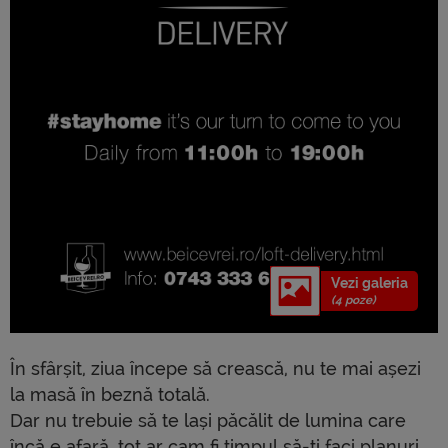
Vezi galeria
(4 poze)
În sfârșit, ziua începe să crească, nu te mai așezi
la masă în beznă totală.
Dar nu trebuie să te lași păcălit de lumina care
încă e afară, tot ar cam fi timpul să-ți faci planuri