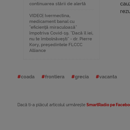
cauz
continuarea stării de alertă
rezu
VIDEO| Ivermectina,
medicament banal cu
"eficiență miraculoasă"
împotriva Covid-19. "Dacă îl iei,
nu te îmbolnăvești" - dr. Pierre
Kory, președintele FLCCC
Alliance
coada
frontiera
grecia
vacanta
Dacă ti-a plăcut articolul urmărește
SmartRadio pe Facebo