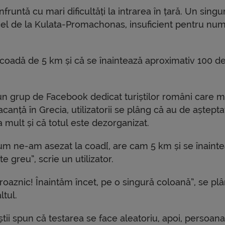
runtă cu mari dificultăți la intrarea în țară. Un singu
 cel de la Kulata-Promachonas, insuficient pentru nu
 o coadă de 5 km și că se înaintează aproximativ 100 d
un grup de Facebook dedicat turiștilor români care 
acanță în Grecia, utilizatorii se plâng că au de aștepta
 mult și că totul este dezorganizat.
um ne-am asezat la coad[, are cam 5 km și se înaint
te greu”, scrie un utilizator.
groaznic! Înaintăm încet, pe o singură coloană”, se pl
ltul.
știi spun că testarea se face aleatoriu, apoi, persoana