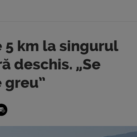
 5 km la singurul
ră deschis. „Se
e greu”