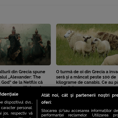
ulturii din Grecia spune
O turmă de oi din Grecia a inva
alul „Alexander: The
seră și a mâncat peste 100 de
 God” de la Netflix că
kilograme de canabis. Ce au pă
țiune de o calitate extrem
animalele
idențiale
Atât noi, cât și partenerii noștri p
oferi:
 dispozitivul dvs.,
u caracter personal.
Stocarea și/sau accesarea informațiilor de
i jos, respectiv vă
performanței reclamelor. Utilizarea pro