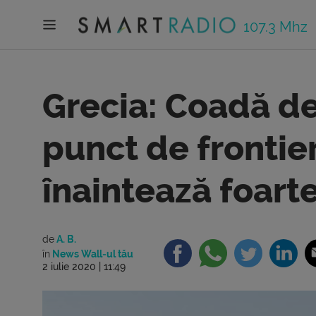
107.3 Mhz
Grecia: Coadă de
punct de frontie
înaintează foart
de
A. B.
în
News Wall-ul tău
2 iulie 2020 | 11:49