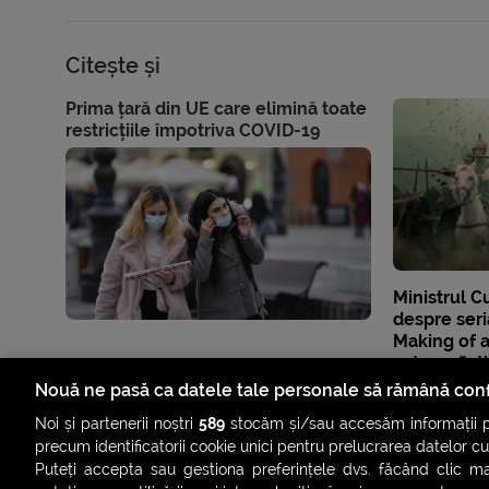
Citește și
Prima țară din UE care elimină toate
restricțiile împotriva COVID-19
Ministrul C
despre seri
Making of a
este o „fic
de slabă”
Nouă ne pasă ca datele tale personale să rămână conf
Noi și partenerii noștri
589
stocăm și/sau accesăm informații pe
precum identificatorii cookie unici pentru prelucrarea datelor c
Puteți accepta sau gestiona preferințele dvs. făcând clic ma