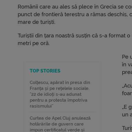
Românii care au ales să plece în Grecia se conf
punct de frontieră terestru a rămas deschis,
mare de turiști.
Turiștii din țara noastră susțin că s-a format
metri pe oră.
Pe 
în v
TOP STORIES
prea
Colțescu, apărat în presa din
„Ac
Franța și pe rețelele sociale.
foar
"22 de idioți s-au adunat
pentru a protesta împotriva
rasismului"
„E 
un a
Curtea de Apel Cluj anulează
hotărârile de guvern care
Turi
impun certificatul verde și