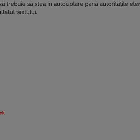
ă trebuie să stea în autoizolare până autoritățile el
ltatul testului.
ok