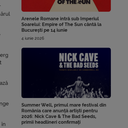
r
mărul
Arenele Romane intră sub Imperiul
Soarelui: Empire of The Sun cântă la
București pe 14 iunie
e
4 iunie 2026
merg
t
ează
ânge
Summer Well, primul mare festival din
România care anunță artiști pentru
2026: Nick Cave & The Bad Seeds,
primii headlineri confirmați
 în