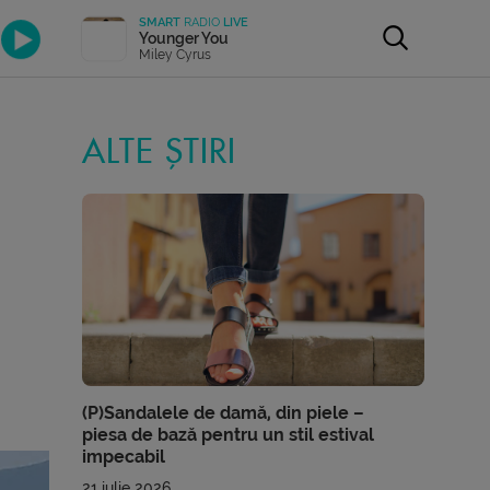
SMART
RADIO
LIVE
Younger You
Miley Cyrus
ALTE ȘTIRI
(P)Sandalele de damă, din piele –
piesa de bază pentru un stil estival
impecabil
21 iulie 2026