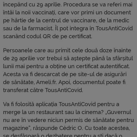
începând cu 29 aprilie. Procedura se va referi mai
întâi la noii vaccinați, care vor primi un document
pe hârtie de la centrul de vaccinare, de la medic
sau de la farmacist. Îl pot integra în TousAntiCovid
scanând codul QR de pe certificat.
Persoanele care au primit cele două doze înainte
de 29 aprilie vor trebui să aștepte până la sfârșitul
lunii mai pentru a obține un certificat autentificat.
Acesta va fi descarcat de pe site-ul de asigurări
de sănătate, Ameli.fr. Apoi, documentul poate fi
transferat către TousAntiCovid.
Va fi folosită aplicația TousAntiCovid pentru a
merge la un restaurant sau la cinema? „Guvernul
nu are în vedere niciun permis de sănătate pentru
magazine”, răspunde Cédric O. Cu toate acestea,
se desfășoară o dezbatere pentru a ști dacă o