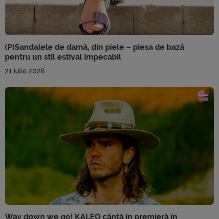
(P)Sandalele de damă, din piele – piesa de bază
pentru un stil estival impecabil
21 iulie 2026
Way down we go! KALEO cântă în premieră în