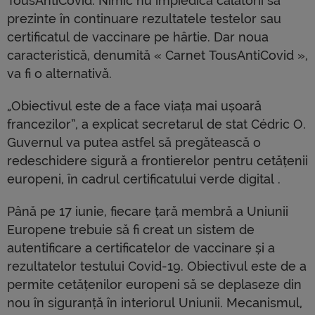
TousAntiCovid. Nimic nu împiedică călătorii să
prezinte în continuare rezultatele testelor sau
certificatul de vaccinare pe hârtie. Dar noua
caracteristică, denumită « Carnet TousAntiCovid »,
va fi o alternativă.
„Obiectivul este de a face viața mai ușoară
francezilor”, a explicat secretarul de stat Cédric O.
Guvernul va putea astfel să pregătească o
redeschidere sigură a frontierelor pentru cetățenii
europeni, în cadrul certificatului verde digital .
Până pe 17 iunie, fiecare țară membră a Uniunii
Europene trebuie să fi creat un sistem de
autentificare a certificatelor de vaccinare și a
rezultatelor testului Covid-19. Obiectivul este de a
permite cetățenilor europeni să se deplaseze din
nou în siguranță în interiorul Uniunii. Mecanismul,