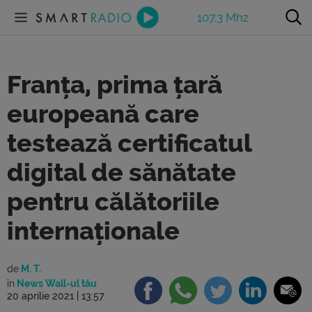
107.3 Mhz
Franța, prima țară
europeană care
testează certificatul
digital de sănătate
pentru călătoriile
internaționale
de
M. T.
în
News Wall-ul tău
20 aprilie 2021 | 13:57