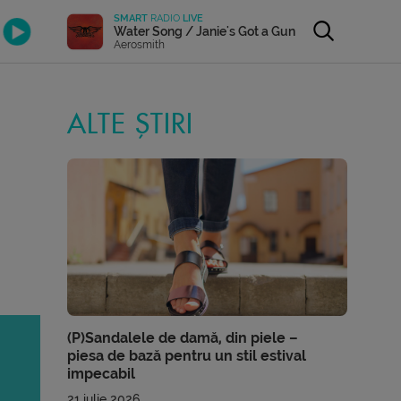
SMART
RADIO
LIVE
Water Song / Janie's Got a Gun
Aerosmith
ALTE ȘTIRI
(P)Sandalele de damă, din piele –
piesa de bază pentru un stil estival
impecabil
21 iulie 2026