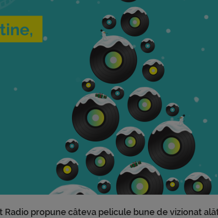
 Radio propune câteva pelicule bune de vizionat alăt