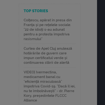
TOP STORIES
Colțescu, apărat în presa din
Franța și pe rețelele sociale.
"22 de idioți s-au adunat
pentru a protesta împotriva
rasismului"
Curtea de Apel Cluj anulează
hotărârile de guvern care
impun certificatul verde și
continuarea stării de alertă
VIDEO| Ivermectina,
medicament banal cu
"eficiență miraculoasă"
împotriva Covid-19. "Dacă îl iei,
nu te îmbolnăvești" - dr. Pierre
Kory, președintele FLCCC
Alliance