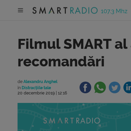
107.3 Mhz
Filmul SMART al 
recomandări
de
Alexandru Anghel
în
Distracțiile tale
20 decembrie 2019 | 12:16