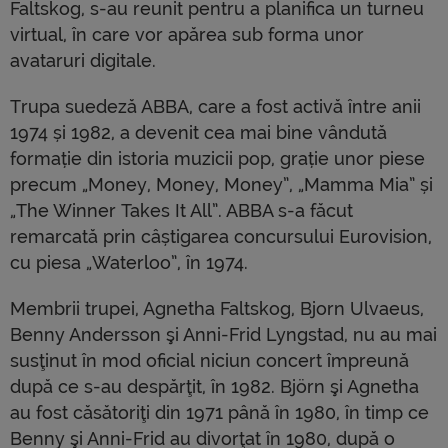
Faltskog, s-au reunit pentru a planifica un turneu
virtual, în care vor apărea sub forma unor
avataruri digitale.
Trupa suedeză ABBA, care a fost activă între anii
1974 și 1982, a devenit cea mai bine vândută
formație din istoria muzicii pop, grație unor piese
precum „Money, Money, Money”, „Mamma Mia” și
„The Winner Takes It All”. ABBA s-a făcut
remarcată prin câștigarea concursului Eurovision,
cu piesa „Waterloo”, în 1974.
Membrii trupei, Agnetha Faltskog, Bjorn Ulvaeus,
Benny Andersson şi Anni-Frid Lyngstad, nu au mai
susţinut în mod oficial niciun concert împreună
după ce s-au despărţit, în 1982. Björn şi Agnetha
au fost căsătoriţi din 1971 până în 1980, în timp ce
Benny şi Anni-Frid au divorţat în 1980, după o