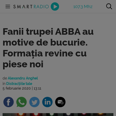
107.3 Mhz
Fanii trupei ABBA au
motive de bucurie.
Formația revine cu
piese noi
de
Alexandru Anghel
în
Distracțiile tale
5 februarie 2020 | 13:11