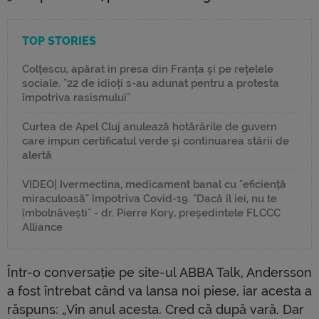
TOP STORIES
Colțescu, apărat în presa din Franța și pe rețelele
sociale. "22 de idioți s-au adunat pentru a protesta
împotriva rasismului"
Curtea de Apel Cluj anulează hotărârile de guvern
care impun certificatul verde și continuarea stării de
alertă
VIDEO| Ivermectina, medicament banal cu "eficiență
miraculoasă" împotriva Covid-19. "Dacă îl iei, nu te
îmbolnăvești" - dr. Pierre Kory, președintele FLCCC
Alliance
Într-o conversație pe site-ul ABBA Talk, Andersson
a fost întrebat când va lansa noi piese, iar acesta a
răspuns: „Vin anul acesta. Cred că după vară. Dar