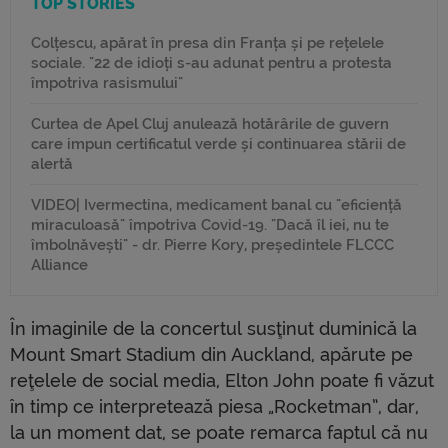
TOP STORIES
Colțescu, apărat în presa din Franța și pe rețelele
sociale. "22 de idioți s-au adunat pentru a protesta
împotriva rasismului"
Curtea de Apel Cluj anulează hotărârile de guvern
care impun certificatul verde și continuarea stării de
alertă
VIDEO| Ivermectina, medicament banal cu "eficiență
miraculoasă" împotriva Covid-19. "Dacă îl iei, nu te
îmbolnăvești" - dr. Pierre Kory, președintele FLCCC
Alliance
În imaginile de la concertul susţinut duminică la
Mount Smart Stadium din Auckland, apărute pe
reţelele de social media, Elton John poate fi văzut
în timp ce interpretează piesa „Rocketman”, dar,
la un moment dat, se poate remarca faptul că nu