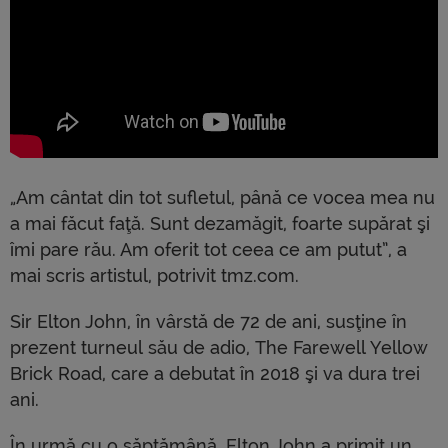
„Am cântat din tot sufletul, până ce vocea mea nu
a mai făcut faţă. Sunt dezamăgit, foarte supărat şi
îmi pare rău. Am oferit tot ceea ce am putut”, a
mai scris artistul, potrivit tmz.com.
Sir Elton John, în vârstă de 72 de ani, susţine în
prezent turneul său de adio, The Farewell Yellow
Brick Road, care a debutat în 2018 şi va dura trei
ani.
În urmă cu o săptămână, Elton John a primit un