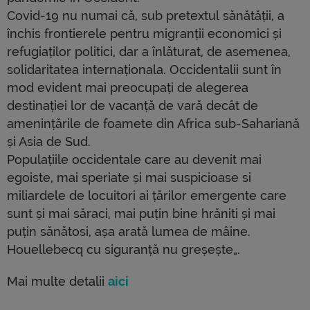
Covid-19 nu numai că, sub pretextul sănătății, a
închis frontierele pentru migranții economici și
refugiaților politici, dar a înlăturat, de asemenea,
solidaritatea internaționala. Occidentalii sunt în
mod evident mai preocupați de alegerea
destinației lor de vacanță de vară decât de
amenințările de foamete din Africa sub-Sahariană
și Asia de Sud.
Populațiile occidentale care au devenit mai
egoiste, mai speriate și mai suspicioase si
miliardele de locuitori ai țărilor emergente care
sunt și mai săraci, mai puțin bine hrăniti și mai
puțin sănătosi, așa arată lumea de mâine.
Houellebecq cu siguranță nu greșește„.
Mai multe detalii
aici