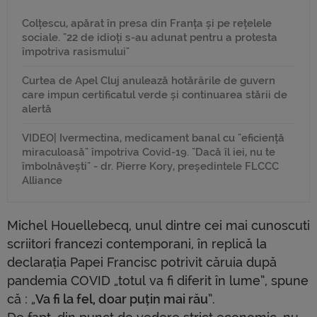
Colțescu, apărat în presa din Franța și pe rețelele
sociale. "22 de idioți s-au adunat pentru a protesta
împotriva rasismului"
Curtea de Apel Cluj anulează hotărârile de guvern
care impun certificatul verde și continuarea stării de
alertă
VIDEO| Ivermectina, medicament banal cu "eficiență
miraculoasă" împotriva Covid-19. "Dacă îl iei, nu te
îmbolnăvești" - dr. Pierre Kory, președintele FLCCC
Alliance
Michel Houellebecq, unul dintre cei mai cunoscuti
scriitori francezi contemporani, în replică la
declarația Papei Francisc potrivit căruia după
pandemia COVID „totul va fi diferit în lume”, spune
că : „
Va fi la fel, doar puțin mai rău
”.