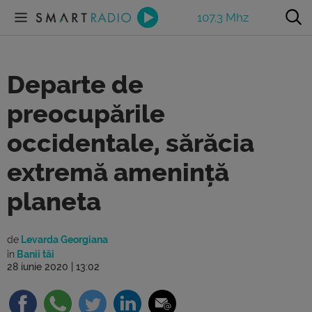
107.3 Mhz
Departe de
preocupările
occidentale, sărăcia
extremă amenință
planeta
de
Levarda Georgiana
în
Banii tăi
28 iunie 2020 | 13:02