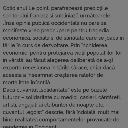
Cotidianul Le point, parafrazează predicțiile
scriitorului francez și subliniază următoarele :
„Însa opinia publică occidentală nu pare sa
manifeste vreo preocupare pentru tragedia
economică, socială și de sănătate care se joacă în
țările în curs de dezvoltare. Prin închiderea
economiei pentru protejarea vieții populațiilor lor
în vârstă, au făcut alegerea deliberată de a-și
exporta recesiunea în țările sărace, chiar dacă
aceasta a înseamnat creșterea ratelor de
mortalitate infantilă.
Dacă cuvântul „solidaritate” este pe buzele
tuturor – solidaritate cu medici, casieri, cântăreți,
artisti, angajati ai cluburilor de noapte etc. –
cuvantul „egoist” descrie, fără îndoială, mult mai
bine realitatea comportamentelor provocate de
pandemie în Occident.