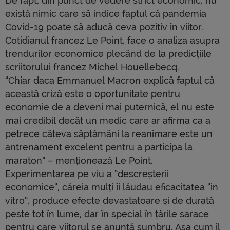
De fapt, din punct de vedere strict economic, nu
există nimic care să indice faptul că pandemia
Covid-19 poate să aducă ceva pozitiv în viitor.
Cotidianul francez Le Point, face o analiza asupra
trendurilor economice plecând de la predicțiile
scriitorului francez Michel Houellebecq.
“Chiar daca Emmanuel Macron explică faptul că
această criză este o oportunitate pentru
economie de a deveni mai puternică, el nu este
mai credibil decât un medic care ar afirma ca a
petrece câteva săptămâni la reanimare este un
antrenament excelent pentru a participa la
maraton” – menționează Le Point.
Experimentarea pe viu a “descreșterii
economice“, căreia mulți îi lăudau eficacitatea “in
vitro“, produce efecte devastatoare și de durată
peste tot în lume, dar în special în țările sarace
pentru care viitorul se anunță sumbru. Așa cum îl