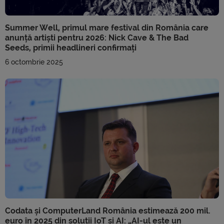
Summer Well, primul mare festival din România care
anunță artiști pentru 2026: Nick Cave & The Bad
Seeds, primii headlineri confirmați
6 octombrie 2025
Codata și ComputerLand România estimează 200 mil.
euro în 2025 din soluții IoT și AI: „AI-ul este un