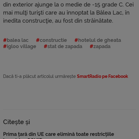
din exterior ajunge la o medie de -15 grade C. Cei
mai mulţi turişti care au înnoptat la Bâlea Lac, în
inedita construcţie, au fost din străinătate.
balea lac
constructie
hotelul de gheata
igloo village
stat de zapada
zapada
Dacă ti-a plăcut articolul urmărește
SmartRadio pe Facebook
Citește și
Prima țară din UE care elimină toate restricțiile