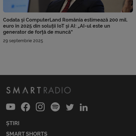
Codata și ComputerLand România estimează 200 mil.
euro în 2025 din soluții IoT și AI: „AI-ul este un
generator de forță de muncă”
29 septembrie 2025
ȘTIRI
SMART SHORTS