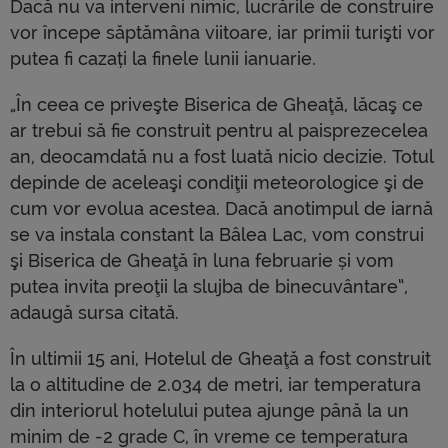
Dacă nu va interveni nimic, lucrările de construire
vor începe săptămâna viitoare, iar primii turişti vor
putea fi cazați la finele lunii ianuarie.
„În ceea ce priveşte Biserica de Gheaţă, lăcaş ce
ar trebui să fie construit pentru al paisprezecelea
an, deocamdată nu a fost luată nicio decizie. Totul
depinde de aceleaşi condiţii meteorologice şi de
cum vor evolua acestea. Dacă anotimpul de iarnă
se va instala constant la Bâlea Lac, vom construi
şi Biserica de Gheaţă în luna februarie și vom
putea invita preoţii la slujba de binecuvântare“,
adaugă sursa citată.
În ultimii 15 ani, Hotelul de Gheaţă a fost construit
la o altitudine de 2.034 de metri, iar temperatura
din interiorul hotelului putea ajunge până la un
minim de -2 grade C, în vreme ce temperatura