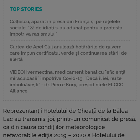
TOP STORIES
Colțescu, apărat în presa din Franța și pe rețelele
sociale. "22 de idioți s-au adunat pentru a protesta
împotriva rasismului"
Curtea de Apel Cluj anulează hotărârile de guvern
care impun certificatul verde și continuarea stării de
alertă
VIDEO| Ivermectina, medicament banal cu "eficiență
miraculoasă" împotriva Covid-19. "Dacă îl iei, nu te
îmbolnăvești" - dr. Pierre Kory, președintele FLCCC
Alliance
Reprezentanţii Hotelului de Gheaţă de la Bâlea
Lac au transmis, joi, printr-un comunicat de presă,
că din cauza condiţiilor meteorologice
nefavorabile ediţia 2019 – 2020 a Hotelului de