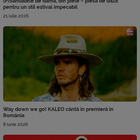
(P)Sandalele de damă, din piele – piesa de bază
pentru un stil estival impecabil
21 iulie 2026
Way down we go! KALEO cântă în premieră în
România
8 iunie 2026