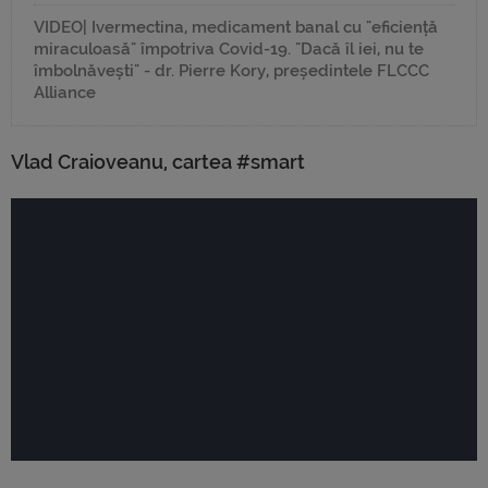
VIDEO| Ivermectina, medicament banal cu "eficiență
miraculoasă" împotriva Covid-19. "Dacă îl iei, nu te
îmbolnăvești" - dr. Pierre Kory, președintele FLCCC
Alliance
Vlad Craioveanu, cartea #smart