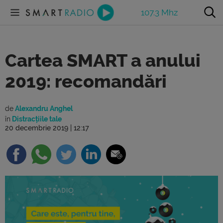
107.3 Mhz
Cartea SMART a anului
2019: recomandări
de
Alexandru Anghel
în
Distracțiile tale
20 decembrie 2019 | 12:17