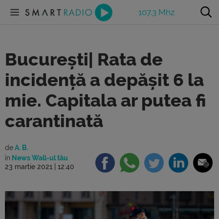
107.3 Mhz
București| Rata de
incidență a depășit 6 la
mie. Capitala ar putea fi
carantinată
de
A. B.
în
News Wall-ul tău
23 martie 2021 | 12:40