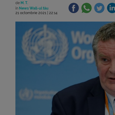
de
M. T.
în
News Wall-ul tău
21 octombrie 2021 | 22:14