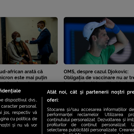
ud-african arată că
OMS, despre cazul Djokovic:
icron este mai puțin
Obligația de vaccinare nu ar tr
 chiar și pentru
impusă decât în „ultimă instan
i
idențiale
Atât noi, cât și partenerii noștri p
oferi:
 dispozitivul dvs.,
u caracter personal.
Stocarea și/sau accesarea informațiilor de
i jos, respectiv vă
performanței reclamelor. Utilizarea pro
agina cu politica de
conținutului personalizat. Dezvoltarea și îmb
profilurilor de conținut personalizat. Ut
 noștri și nu vă vor
selectarea publicității personalizate. Crearea