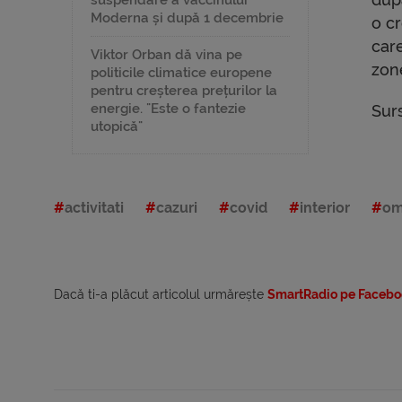
suspendare a vaccinului
Moderna și după 1 decembrie
o c
car
Viktor Orban dă vina pe
zon
politicile climatice europene
pentru creșterea prețurilor la
energie. "Este o fantezie
Sur
utopică"
activitati
cazuri
covid
interior
om
Dacă ti-a plăcut articolul urmărește
SmartRadio pe Facebo