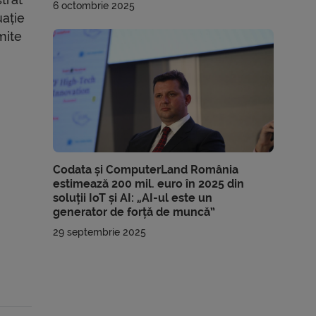
6 octombrie 2025
uație
mite
Codata și ComputerLand România
estimează 200 mil. euro în 2025 din
soluții IoT și AI: „AI-ul este un
generator de forță de muncă”
29 septembrie 2025