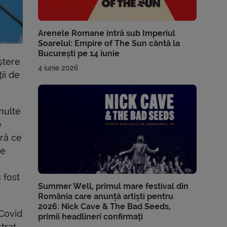
Arenele Romane intră sub Imperiul
Soarelui: Empire of The Sun cântă la
București pe 14 iunie
ștere
4 iunie 2026
ii de
 multe
e
ură ce
de
 fost
Summer Well, primul mare festival din
România care anunță artiști pentru
2026: Nick Cave & The Bad Seeds,
 Covid
primii headlineri confirmați
trat