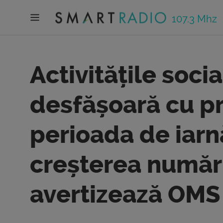
107.3 Mhz
Activitățile soci
desfășoară cu pr
perioada de iarn
creșterea număru
avertizează OMS