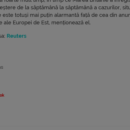
reștere de la săptămână la săptămână a cazurilor, sit
e este totuși mai puțin alarmantă față de cea din anu
e ale Europei de Est, menționează el.
sa:
Reuters
s
ok