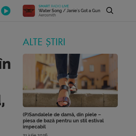
SMART
RADIO
LIVE
Water Song / Janie's Got a Gun
Aerosmith
ALTE ȘTIRI
în
,
(P)Sandalele de damă, din piele –
piesa de bază pentru un stil estival
impecabil
21 iulie 2026