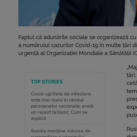
Faptul că adunările sociale se organizează cu 
a numărului cazurilor Covid-19 în multe țări d
urgență al Organizației Mondiale a Sănătății 
„Maj
țări
TOP STORIES
cetă
tem
Covid-19| Rata de infectare
pre
este mai mare în rândul
persoanelor vaccinate, arată
exp
un raport britanic. Cum se
pus
explică
Rus
Suedia menține măsura de
după