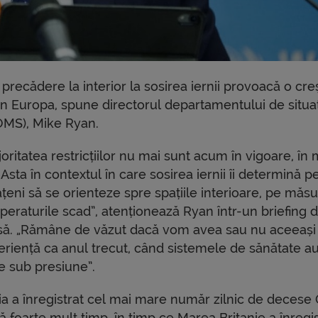
precădere la interior la sosirea iernii provoacă o cre
in Europa, spune directorul departamentului de situaț
(OMS), Mike Ryan.
oritatea restricțiilor nu mai sunt acum în vigoare, în
. Asta în contextul în care sosirea iernii îi determină p
țeni să se orienteze spre spațiile interioare, pe măs
peraturile scad”, atenționează Ryan într-un briefing 
să. „Rămâne de văzut dacă vom avea sau nu aceeași
eriență ca anul trecut, când sistemele de sănătate au
e sub presiune”.
ia a înregistrat cel mai mare număr zilnic de decese
 foarte mult timp, în timp ce Marea Britanie a înregis