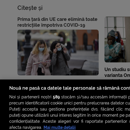
Citește și
Prima țară din UE care elimină toate
restricțiile împotriva COVID-19
Un studiu s
varianta Om
periculoasă
nevaccinaț
Nouă ne pasă ca datele tale personale să rămână conf
Noi și partenerii noștri
589
stocăm și/sau accesăm informații pe
precum identificatorii cookie unici pentru prelucrarea datelor c
Puteți accepta sau gestiona preferințele dvs. făcând clic ma
puteți opune utilizării unui interes legitim în orice moment pe p
confidențialitate. Aceste alegeri vor fi raportate partenerilor
afecta navigarea.
Mai multe detalii