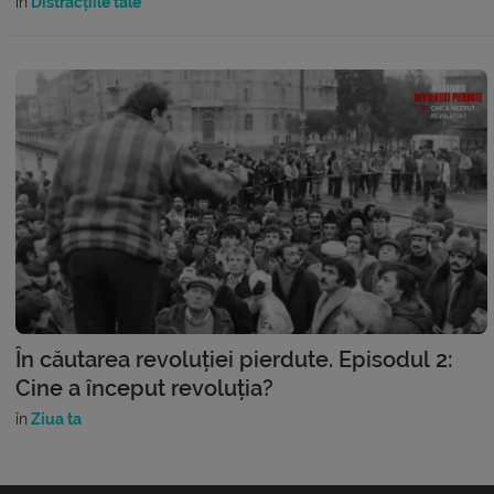
în
Distracțiile tale
În căutarea revoluției pierdute. Episodul 2:
Cine a început revoluția?
în
Ziua ta