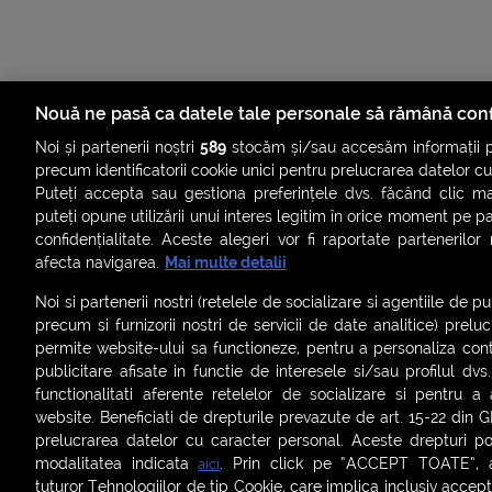
Nouă ne pasă ca datele tale personale să rămână conf
Noi și partenerii noștri
589
stocăm și/sau accesăm informații pe
precum identificatorii cookie unici pentru prelucrarea datelor c
Puteți accepta sau gestiona preferințele dvs. făcând clic ma
puteți opune utilizării unui interes legitim în orice moment pe p
confidențialitate. Aceste alegeri vor fi raportate partenerilor
afecta navigarea.
Mai multe detalii
ȘTIRI
SMART SHORTS
LIVE FEVER
BRUN
Noi si partenerii nostri (retelele de socializare si agentiile de p
ASCULTĂ ACUM RADIOURILE SMART
precum si furnizorii nostri de servicii de date analitice) prel
permite website-ului sa functioneze, pentru a personaliza conti
Termeni și condiții
|
Politica de confidențialitate
|
Politica de
publicitare afisate in functie de interesele si/sau profilul dvs
Contact:
office@smartradio.ro
functionalitati aferente retelelor de socializare si pentru a 
website. Beneficiati de drepturile prevazute de art. 15-22 din 
prelucrarea datelor cu caracter personal. Aceste drepturi pot
modalitatea indicata
. Prin click pe “ACCEPT TOATE”, ac
aici
tuturor Tehnologiilor de tip Cookie, care implica inclusiv acceptu