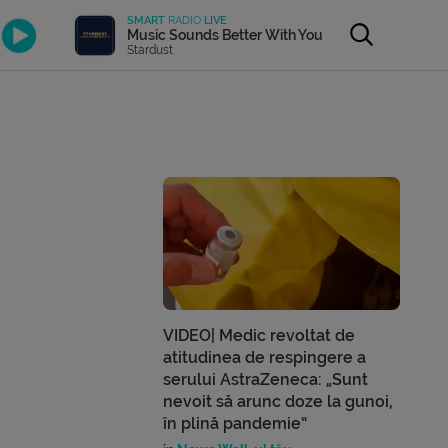
SMART
RADIO
LIVE
Music Sounds Better With You
Stardust
VIDEO| Medic revoltat de
atitudinea de respingere a
serului AstraZeneca: „Sunt
nevoit să arunc doze la gunoi,
în plină pandemie”