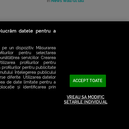
în
News Wall-ul tău
relucrăm datele pentru a
 pe un dispozitiv. Măsurarea
filurilor pentru selectarea
unătățirea serviciilor. Crearea
ilizarea profilurilor pentru
 profilurilor pentru publicitate
utului. Înțelegerea publicului
se diferite. Utilizarea datelor
ACCEPT TOATE
area de date limitate pentru a
ocație și identificarea prin
2026© SMART RADIO. Toate drepturile rezervate
VREAU SA MODIFIC
SETARILE INDIVIDUAL