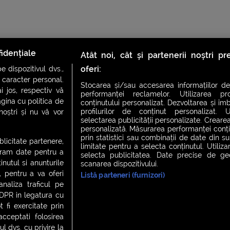
idențiale
Atât noi, cât și partenerii noștri p
oferi:
 dispozitivul dvs.,
u caracter personal.
Stocarea și/sau accesarea informațiilor de
i jos, respectiv vă
performanței reclamelor. Utilizarea pro
agina cu politica de
conținutului personalizat. Dezvoltarea și îmb
profilurilor de conținut personalizat. Ut
 noștri și nu vă vor
selectarea publicității personalizate. Crearea
CH FEVER
NIGHT FEVER
LIVE FEVER CONCERT
personalizată. Măsurarea performanței conțin
prin statistici sau combinații de date din sur
ublicitate partenere,
limitate pentru a selecta conținutul. Utiliz
ucram date pentru a
selecta publicitatea. Date precise de geol
nutul si anunturile
scanarea dispozitivului.
 cookies
|
Contact
., pentru a va oferi
Listă parteneri (furnizori)
analiza traficul pe
GDPR in legatura cu
 fi exercitate prin
ceptati folosirea
l dvs. cu privire la