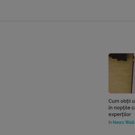
Cum obții 
în nopțile c
experților
în
News Wall-