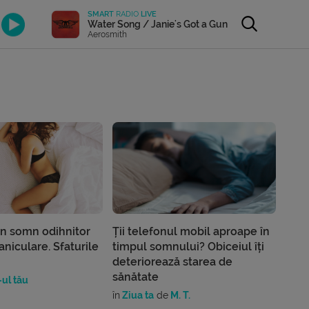
SMART
RADIO
LIVE
Water Song / Janie's Got a Gun
Aerosmith
un somn odihnitor
Ții telefonul mobil aproape în
aniculare. Sfaturile
timpul somnului? Obiceiul îți
deteriorează starea de
sănătate
ul tău
în
Ziua ta
de
M. T.