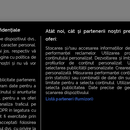
idențiale
Atât noi, cât și partenerii noștri p
oferi:
 dispozitivul dvs.,
u caracter personal.
Stocarea și/sau accesarea informațiilor de
i jos, respectiv vă
performanței reclamelor. Utilizarea pro
agina cu politica de
conținutului personalizat. Dezvoltarea și îmb
profilurilor de conținut personalizat. Ut
 noștri și nu vă vor
CH FEVER
NIGHT FEVER
LIVE FEVER CONCERT
selectarea publicității personalizate. Crearea
personalizată. Măsurarea performanței conțin
prin statistici sau combinații de date din sur
ublicitate partenere,
limitate pentru a selecta conținutul. Utiliz
ucram date pentru a
selecta publicitatea. Date precise de geol
 cookies
|
Contact
nutul si anunturile
scanarea dispozitivului.
., pentru a va oferi
Listă parteneri (furnizori)
analiza traficul pe
GDPR in legatura cu
 fi exercitate prin
ceptati folosirea
l dvs. cu privire la