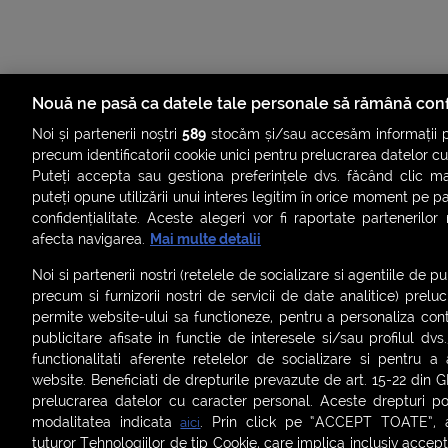
Nouă ne pasă ca datele tale personale să rămână conf
Noi și partenerii noștri
589
stocăm și/sau accesăm informații pe
precum identificatorii cookie unici pentru prelucrarea datelor c
Puteți accepta sau gestiona preferințele dvs. făcând clic ma
puteți opune utilizării unui interes legitim în orice moment pe p
confidențialitate. Aceste alegeri vor fi raportate partenerilor
ȘTIRI
SMART SHORTS
LIVE FEVER
BRUN
afecta navigarea.
Mai multe detalii
ASCULTĂ ACUM RADIOURILE SMART
Noi si partenerii nostri (retelele de socializare si agentiile de p
precum si furnizorii nostri de servicii de date analitice) prel
Termeni și condiții
|
Politica de confidențialitate
|
Politica de
permite website-ului sa functioneze, pentru a personaliza conti
Contact:
office@smartradio.ro
publicitare afisate in functie de interesele si/sau profilul dvs
functionalitati aferente retelelor de socializare si pentru a 
website. Beneficiati de drepturile prevazute de art. 15-22 din 
prelucrarea datelor cu caracter personal. Aceste drepturi pot
modalitatea indicata
. Prin click pe “ACCEPT TOATE”, ac
aici
tuturor Tehnologiilor de tip Cookie, care implica inclusiv acceptu