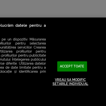
relucrăm datele pentru a
 pe un dispozitiv. Măsurarea
filurilor pentru selectarea
unătățirea serviciilor. Crearea
ilizarea profilurilor pentru
 profilurilor pentru publicitate
utului. Înțelegerea publicului
se diferite. Utilizarea datelor
ACCEPT TOATE
area de date limitate pentru a
ocație și identificarea prin
2026© SMART RADIO. Toate drepturile rezervate
VREAU SA MODIFIC
SETARILE INDIVIDUAL