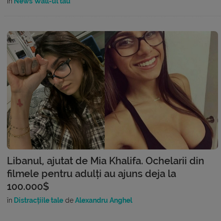
în
News Wall-ul tău
Libanul, ajutat de Mia Khalifa. Ochelarii din
filmele pentru adulți au ajuns deja la
100.000$
în
Distracțiile tale
de
Alexandru Anghel