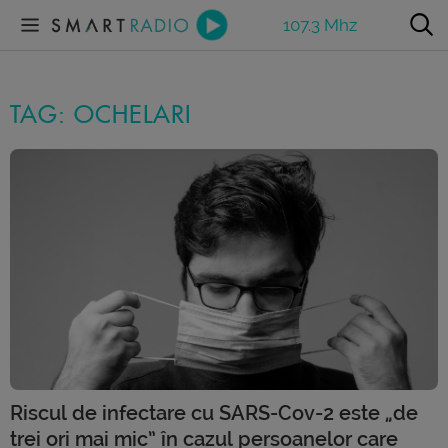
107.3 Mhz
TAG: OCHELARI
Riscul de infectare cu SARS-Cov-2 este „de
trei ori mai mic” în cazul persoanelor care